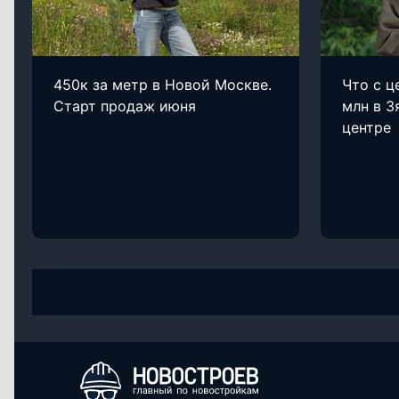
450к за метр в Новой Москве.
Что с ц
Старт продаж июня
млн в З
центре