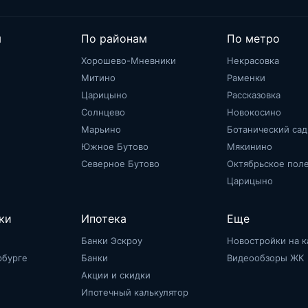
м
По районам
По метро
Хорошево-Мневники
Некрасовка
Митино
Раменки
Царицыно
Рассказовка
Солнцево
Новокосино
Марьино
Ботанический сад
Южное Бутово
Мякинино
Северное Бутово
Октябрьское пол
Царицыно
ки
Ипотека
Еще
Банки Эскроу
Новостройки на к
рбурге
Банки
Видеообзоры ЖК
Акции и скидки
Ипотечный калькулятор