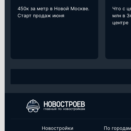
450к за метр в Новой Москве.
Что с ц
Старт продаж июня
млн в З
центре
Новостройки
По города