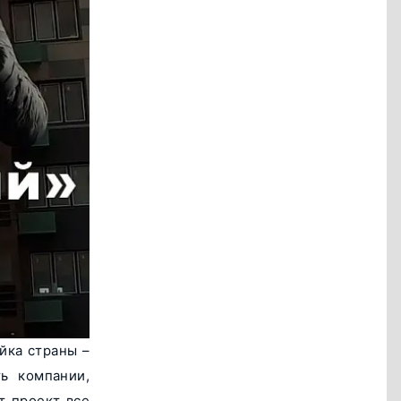
йка страны –
ь компании,
т проект все