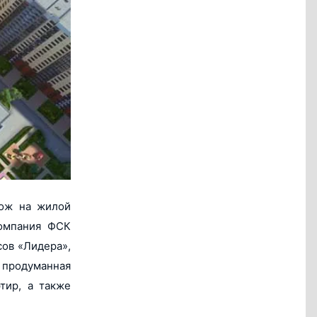
хож на жилой
компания ФСК
сов «Лидера»,
 продуманная
тир, а также