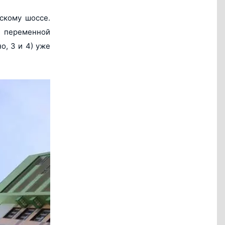
скому шоссе.
в переменной
о, 3 и 4) уже