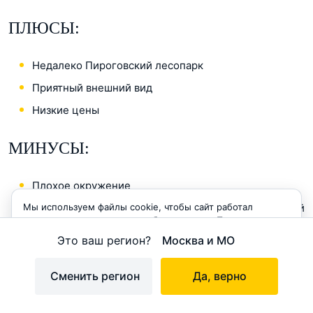
ПЛЮСЫ:
Недалеко Пироговский лесопарк
Приятный внешний вид
Низкие цены
МИНУСЫ:
Плохое окружение
Проблемы с застройщиком и управляющей
Мы используем файлы cookie, чтобы сайт работал
корректно и становился удобнее для вас. Продолжая
компанией
пользоваться сайтом, вы соглашаетесь с использованием
Это ваш регион?
Москва и МО
cookie.
Частые заторы на дорогах
Отсутствие инфраструктуры
Принимаю
Сменить регион
Да, верно
Дата съемки
: 22.04.2017