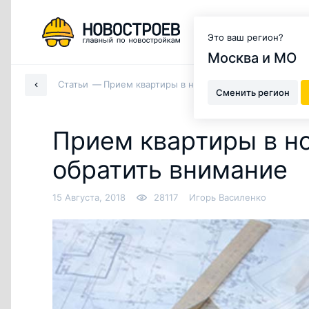
Москва и МО
Это ваш регион?
Москва и МО
Статьи
Прием квартиры в новостройке: на что обра
Сменить регион
Прием квартиры в но
обратить внимание
15 Августа, 2018
28117
Игорь Василенко