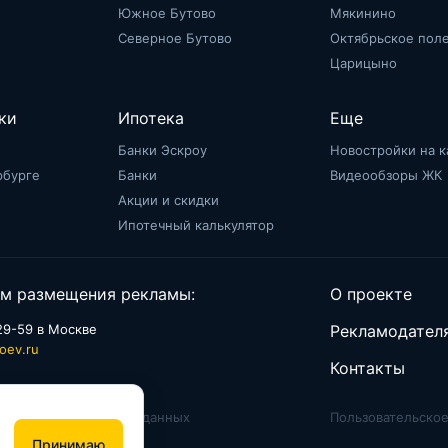
Южное Бутово
Мякинино
Северное Бутово
Октябрьское пол
Царицыно
ки
Ипотека
Еще
Банки Эскроу
Новостройки на к
рбурге
Банки
Видеообзоры ЖК
Акции и скидки
Ипотечный калькулятор
м размещения рекламы:
О проекте
29-59 в Москве
Рекламодател
oev.ru
Контакты
аботки персональных данных
Пользовательско
Принимаю