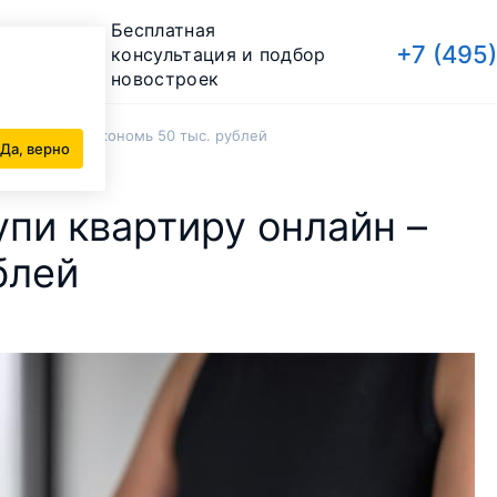
Бесплатная
+7 (495
консультация и подбор
новостроек
ру онлайн – сэкономь 50 тыс. рублей
Да, верно
упи квартиру онлайн –
блей