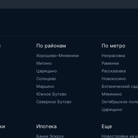
м
По районам
По метро
Хорошево-Мневники
Некрасовка
Митино
Раменки
Царицыно
Рассказовка
Солнцево
Новокосино
Марьино
Ботанический сад
Южное Бутово
Мякинино
Северное Бутово
Октябрьское пол
Царицыно
ки
Ипотека
Еще
Банки Эскроу
Новостройки на к