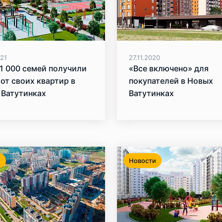
021
27.11.2020
1 000 семей получили
«Все включено» для
от своих квартир в
покупателей в Новых
 Ватутинках
Ватутинках
и
Новости