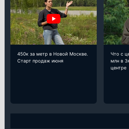
450к за метр в Новой Москве.
Что с ц
Старт продаж июня
млн в З
центре