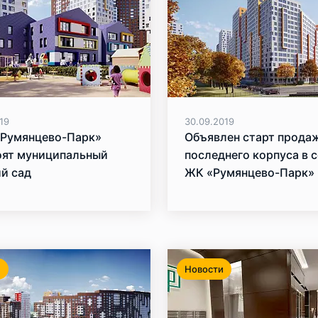
19
30.09.2019
«Румянцево-Парк»
Объявлен старт прода
оят муниципальный
последнего корпуса в 
й сад
ЖК «Румянцево-Парк»
и
Новости