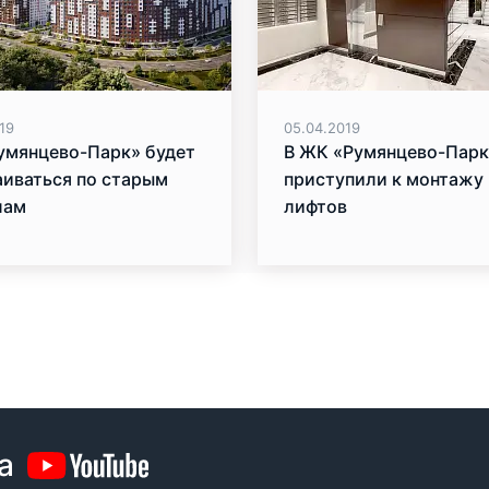
19
05.04.2019
умянцево-Парк» будет
В ЖК «Румянцево-Парк
аиваться по старым
приступили к монтажу
лам
лифтов
а