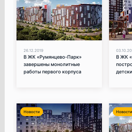
26.12.2019
03.10.20
В ЖК «Румянцево-Парк»
В ЖК 
завершены монолитные
постр
работы первого корпуса
детски
проекта
Новости
Новост