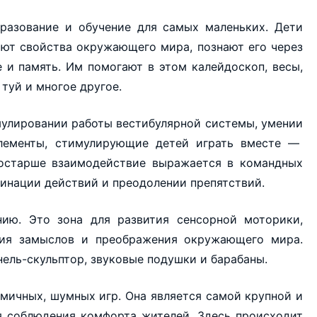
азование и обучение для самых маленьких. Дети
ают свойства окружающего мира, познают его через
е и память. Им помогают в этом калейдоскоп, весы,
 туй и многое другое.
мулировании работы вестибулярной системы, умении
элементы, стимулирующие детей играть вместе —
постарше взаимодействие выражается в командных
динации действий и преодолении препятствий.
ию. Это зона для развития сенсорной моторики,
ния замыслов и преображения окружающего мира.
нель-скульптор, звуковые подушки и барабаны.
мичных, шумных игр. Она является самой крупной и
я соблюдения комфорта жителей. Здесь происходит