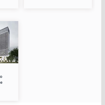
ло
ве