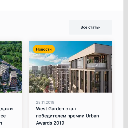
Все статьи
Новости
28.11.2019
одажи
West Garden стал
усе
победителем премии Urban
n
Awards 2019