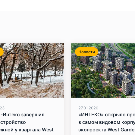
и
Новости
023
27.01.2020
x-Интеко завершил
«ИНТЕКО» открыло пр
устройство
в самом видовом корп
жной у квартала West
экопроекта West Garde