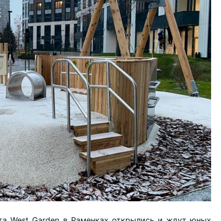
та West Garden в Раменках открылись и ждут юных