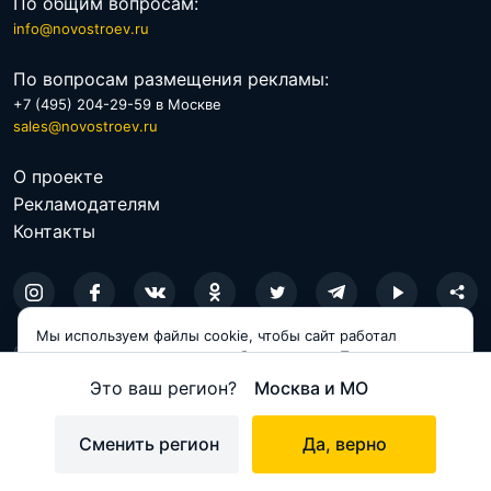
По общим вопросам:
info@novostroev.ru
По вопросам размещения рекламы:
+7 (495) 204-29-59 в Москве
sales@novostroev.ru
О проекте
Рекламодателям
Контакты
Мы используем файлы cookie, чтобы сайт работал
© 2026 NOVOSTROEV.RU
корректно и становился удобнее для вас. Продолжая
пользоваться сайтом, вы соглашаетесь с использованием
Политика обработки персональных данных
Это ваш регион?
Москва и МО
cookie.
Пользовательское соглашение
Принимаю
Сменить регион
Да, верно
Карта сайта