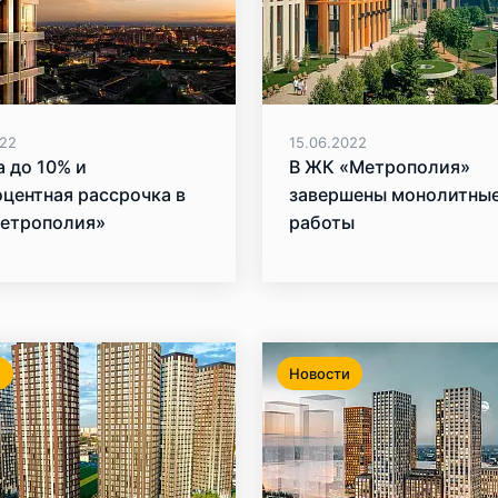
022
15.06.2022
 до 10% и
В ЖК «Метрополия»
центная рассрочка в
завершены монолитны
етрополия»
работы
и
Новости