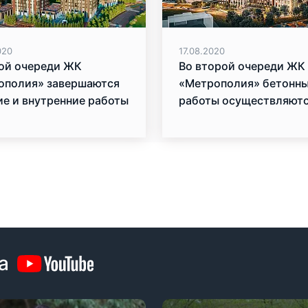
020
17.08.2020
вой очереди ЖК
Во второй очереди ЖК
ополия» завершаются
«Метрополия» бетонн
е и внутренние работы
работы осуществляютс
рекордной скорости
а