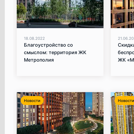
18.08.2022
21.06.2
Благоустройство со
Скидка
смыслом: территория ЖК
беспро
Метрополия
ЖК «М
Новости
Новост