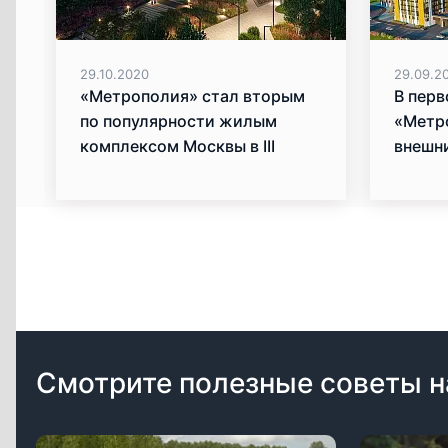
29.10.2020
29.09.2
«Метрополия» стал вторым
В пер
по популярности жилым
«Метр
комплексом Москвы в III
внешни
квартале 2020 года
Смотрите полезные советы н