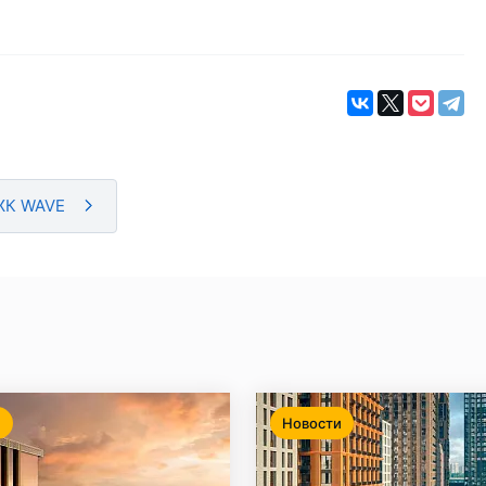
 ЖК WAVE
и
Новости