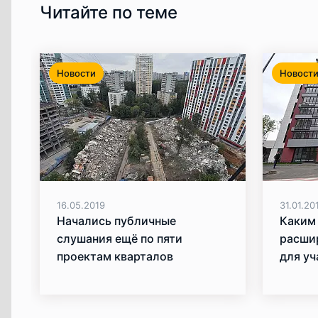
Читайте по теме
Новости
Новост
16.05.2019
31.01.20
​Начались публичные
Каким
слушания ещё по пяти
расши
проектам кварталов
для уч
реновации
ренов