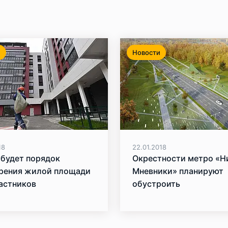
и
Новости
18
22.01.2018
 будет порядок
Окрестности метро «
рения жилой площади
Мневники» планируют
астников
обустроить
ационнной программы