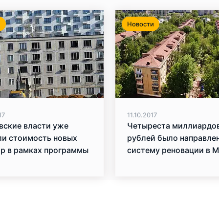
и
Новости
17
11.10.2017
вские власти уже
Четыреста миллиардо
ли стоимость новых
рублей было направлен
ир в рамках программы
систему реновации в 