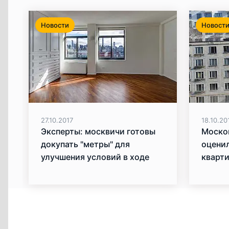
Новости
Новост
27.10.2017
18.10.20
Эксперты: москвичи готовы
Моско
докупать "метры" для
оцени
улучшения условий в ходе
кварт
реновации