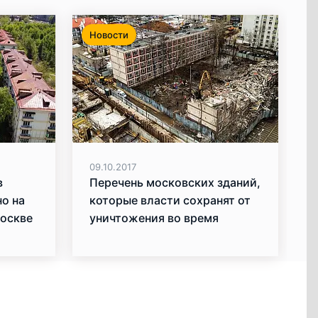
Новости
09.10.2017
в
Перечень московских зданий,
о на
которые власти сохранят от
Москве
уничтожения во время
реновации, будет готов к
ноябрю