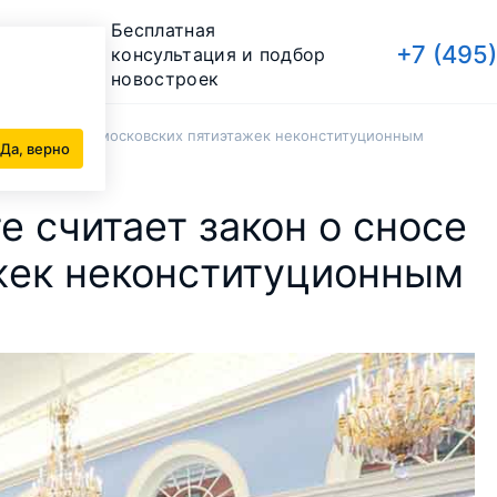
Бесплатная
+7 (495
консультация и подбор
новостроек
закон о сносе московских пятиэтажек неконституционным
Да, верно
е считает закон о сносе
жек неконституционным