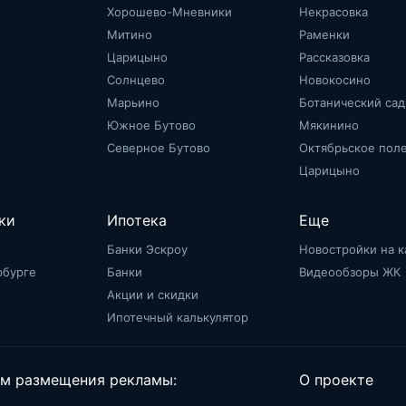
Хорошево-Мневники
Некрасовка
Митино
Раменки
Царицыно
Рассказовка
Солнцево
Новокосино
Марьино
Ботанический сад
Южное Бутово
Мякинино
Северное Бутово
Октябрьское пол
Царицыно
ки
Ипотека
Еще
Банки Эскроу
Новостройки на к
рбурге
Банки
Видеообзоры ЖК
Акции и скидки
Ипотечный калькулятор
м размещения рекламы:
О проекте