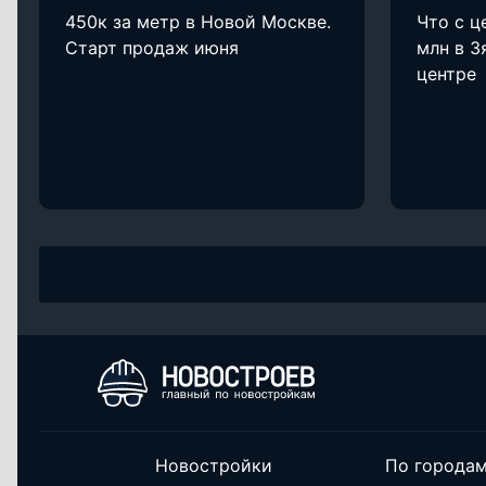
450к за метр в Новой Москве.
Что с ц
Старт продаж июня
млн в З
центре
Новостройки
По города