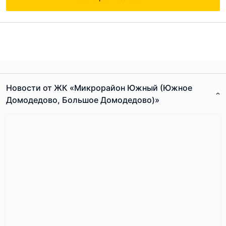
Ответ на отзыв
@Олег
Отправить комментарий
Новости от ЖК «Микрорайон Южный (Южное
Домодедово, Большое Домодедово)»
Согласен с
правилами публикации
на сайте
Отправить комментарий