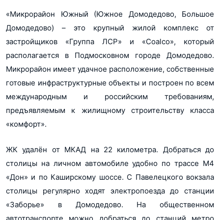
красоты, центр бытовых услуг.
«Микрорайон Южный (Южное Домодедово, Большое
Проектная декларация. Корпус 36
Балкон/Лоджия
Есть
docx, 35Кб
Домодедово) – это крупный жилой комплекс от
застройщиков «Группа ЛСР» и «Coalco», который
Терраса
Нет
Проектная декларация. Корпус 37
располагается в Подмосковном городе Домодедово.
docx, 35Кб
Форма продажи
Продажи завершены (Корпус 27, 28, 29,
30, 31)
Микрорайон имеет удачное расположение, собственные
Проектная декларация. Корпус 38
Продажи завершены (Корпус 36, 37, 41, 42)
готовые инфраструктурные объекты и построен по всем
docx, 40Кб
Продажи завершены (Корпус 43)
международным и российским требованиям,
Продажи завершены (Корпус 4-5)
Показать еще...
Проектная декларация. Корпус 39
Продажи завершены (Корпус 4-6)
предъявляемым к жилищному строительству класса
Ипотека
Нет
Продажи завершены (Корпус 4-7)
docx, 37Кб
«комфорт».
Военная ипотека
Нет
Проектная декларация. Корпус 40
docx, 37Кб
Тип здания
Панельное (Корпус 27, 28, 29, 30, 31)
ЖК удалён от МКАД на 22 километра. Добраться до
Панельное (Корпус 36, 37, 41, 42)
столицы на личном автомобиле удобно по трассе М4
Показать все 11 планировок
Проектная декларация. Корпус 41
Панельное (Корпус 43)
Панельное (Корпус 4-5)
Показать еще...
docx, 45Кб
«Дон» и по Каширскому шоссе. С Павелецкого вокзала
Панельное (Корпус 4-6)
столицы регулярно ходят электропоезда до станции
Этажность
14-17 (Корпус 27, 28, 29, 30, 31)
Панельное (Корпус 4-7)
Проектная декларация. Корпус 42
17-22 (Корпус 36, 37, 41, 42)
«Заборье» в Домодедово. На общественном
docx, 45Кб
17 (Корпус 43)
автотранспорте можно добраться до станций метро
12/17 (Корпус 4-5)
Показать еще...