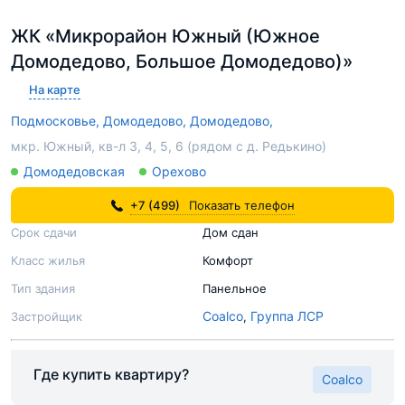
ЖК «Микрорайон Южный (Южное
Домодедово, Большое Домодедово)»
На карте
Подмосковье,
Домодедово,
Домодедово,
мкр. Южный, кв-л 3, 4, 5, 6 (рядом с д. Редькино)
Домодедовская
Орехово
+7 (499)
Показать телефон
Срок сдачи
Дом сдан
Класс жилья
Комфорт
Тип здания
Панельное
Coalco
Группа ЛСР
Застройщик
,
Где купить квартиру?
Coalco