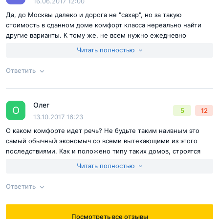
16.06.2017 12:00
Да, до Москвы далеко и дорога не "сахар", но за такую
стоимость в сданном доме комфорт класса нереально найти
другие варианты. К тому же, не всем нужно ежедневно
добираться в Москву. С экологией тоже все хорошо.
Читать полностью
Единственное серьезное неудобство это плохая
инфраструктура, но надеюсь это временно.
Ответить
Согласен с
правилами публикации
на сайте
Олег
Ответ на отзыв
@Тимур
О
5
12
Отправить комментарий
13.10.2017 16:23
О каком комфорте идет речь? Не будьте таким наивным это
самый обычный экономыч со всеми вытекающими из этого
последствиями. Как и положено типу таких домов, строятся
они в самых неудачных местах ибо те для кого предназначены
Читать полностью
эти коробки не особо требовательны.
Ответить
Согласен с
правилами публикации
на сайте
Посмотреть все отзывы