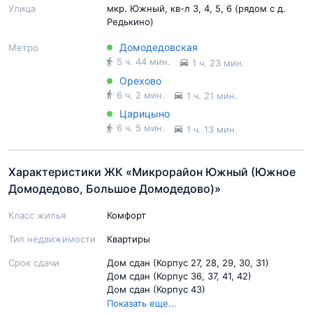
Улица
мкр. Южный, кв-л 3, 4, 5, 6 (рядом с д.
Редькино)
Домодедовская
Метро
5 ч. 44 мин.
1 ч. 23 мин.
Орехово
6 ч. 2 мин.
1 ч. 21 мин.
Царицыно
6 ч. 5 мин.
1 ч. 13 мин.
Характеристики ЖК «Микрорайон Южный (Южное
Домодедово, Большое Домодедово)»
Класс жилья
Комфорт
Тип недвижимости
Квартиры
Срок сдачи
Дом сдан (Корпус 27, 28, 29, 30, 31)
Дом сдан (Корпус 36, 37, 41, 42)
Дом сдан (Корпус 43)
Дом сдан (Корпус 4-5)
Показать еще...