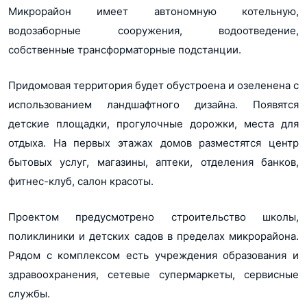
2 (Корпус 4-5)
Показать еще...
Микрорайон имеет автономную котельную,
Домодедово_мкр_Южный_кв_4_корп_5_ПРОЕКТНАЯ
2 (Корпус 4-6)
водозаборные сооружения, водоотведение,
Банк Возрождение
Банки
ДЕКЛАРАЦИЯ
2 (Корпус 4-7)
Совкомбанк
собственные трансформаторные подстанции.
docx, 45Кб
Придомовая территория будет обустроена и озеленена с
использованием ландшафтного дизайна. Появятся
детские площадки, прогулочные дорожки, места для
отдыха. На первых этажах домов разместятся центр
бытовых услуг, магазины, аптеки, отделения банков,
фитнес-клуб, салон красоты.
Проектом предусмотрено строительство школы,
поликлиники и детских садов в пределах микрорайона.
Рядом с комплексом есть учреждения образования и
здравоохранения, сетевые супермаркеты, сервисные
службы.