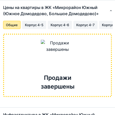
Цены на квартиры в ЖК «Микрорайон Южный
(Южное Домодедово, Большое Домодедово)»
Общие
Корпус 4-5
Корпус 4-6
Корпус 4-7
Корпус 2
Продажи
завершены
Инфраструктура в ЖК «Микрорайон Южный