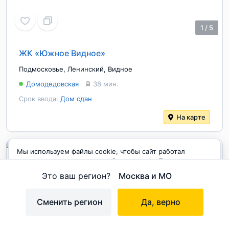
1
/
5
ЖК «Южное Видное»
Подмосковье
,
Ленинский
,
Видное
Домодедовская
38 мин.
Срок ввода:
Дом сдан
На карте
Мы используем файлы cookie, чтобы сайт работал
корректно и становился удобнее для вас. Продолжая
пользоваться сайтом, вы соглашаетесь с использованием
Это ваш регион?
Москва и МО
cookie.
Принимаю
Сменить регион
Да, верно
на карте