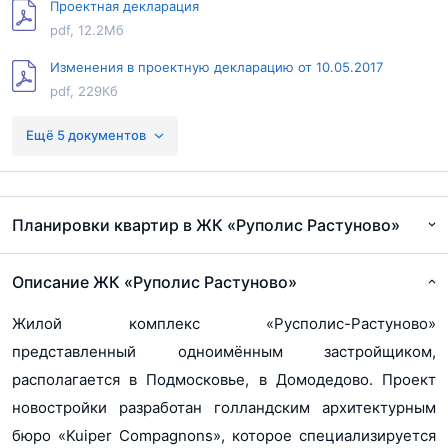
Проектная декларация
pdf, 12.2Мб
Изменения в проектную декларацию от 10.05.2017
pdf, 229Кб
Разрешение на ввод 5 очередь
Ещё 5 документов
pdf, 8.9Мб
Разрешение на ввод 6 очередь
pdf, 5.2Мб
Планировки квартир в ЖК «Руполис Растуново»
Разрешение на строительство 7 очередь
pdf, 1.6Мб
Описание ЖК «Руполис Растуново»
Изменения в проектную декларацию от 09.08.2017
Жилой комплекс «Русполис-Растуново»
pdf, 243Кб
представленный одноимённым застройщиком,
Проектная декларация
располагается в Подмосковье, в Домодедово. Проект
pdf, 12.2Мб
новостройки разработан голландским архитектурным
бюро «Kuiper Compagnons», которое специализируется