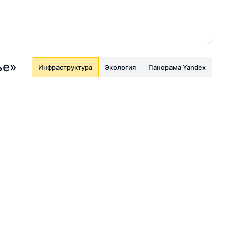
ье»
Инфраструктура
Экология
Панорама Yandex