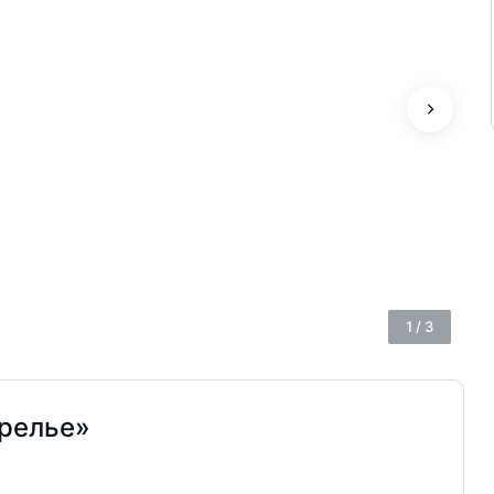
1
/
3
релье»