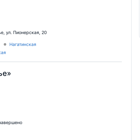
е, ул. Пионерская, 20
Нагатинская
кая
ье»
завершено