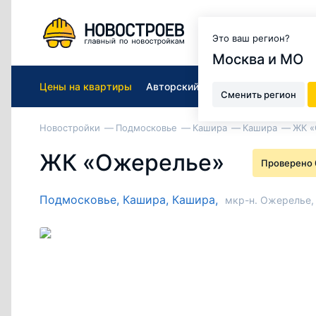
Москва и МО
Это ваш регион?
Москва и МО
Цены на квартиры
Авторский обзор
Отзывы
0
Сменить регион
Новостройки
Подмосковье
Кашира
Кашира
ЖК «
ЖК «Ожерелье»
Проверено 
Подмосковье,
Кашира,
Кашира,
мкр-н. Ожерелье, 