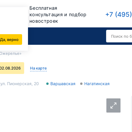
Бесплатная
+7 (495
консультация и подбор
новостроек
Новости
80
Да, верно
Ожерелье»
02.08.2026
На карте
ул. Пионерская, 20
Варшавская
Нагатинская