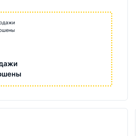
дажи
ршены