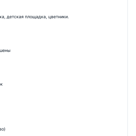
ха, детская площадка, цветники.
ршены
ок
во)