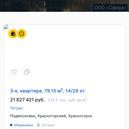
ООО "СЗ "ВАВИЛОВА-СИТИ"
ООО «СЗ «ЛСР. Объект-М»
ООО «Сфера»
!
2
3-к. квартира, 79.15 м
, 14/28 эт.
21 627 421 руб.
2
273.2 тыс. руб. за м
Тетрис
,
,
Подмосковье
Красногорский
Красногорск
Мякинино
34 мин.