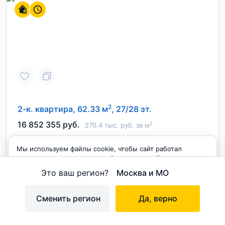
2
2-к. квартира, 62.33 м
, 27/28 эт.
16 852 355 руб.
2
270.4 тыс. руб. за м
Тетрис
Мы используем файлы cookie, чтобы сайт работал
,
,
Подмосковье
Красногорский
Красногорск
корректно и становился удобнее для вас. Продолжая
пользоваться сайтом, вы соглашаетесь с использованием
Мякинино
34 мин.
Это ваш регион?
Москва и МО
cookie.
Застройщик:
Садовое кольцо
Срок сдачи:
Дом сдан
Принимаю
Сменить регион
Да, верно
на карте