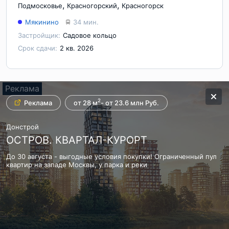
,
,
Подмосковье
Красногорский
Красногорск
Мякинино
34 мин.
Застройщик:
Садовое кольцо
Срок сдачи:
2 кв. 2026
Реклама
Реклама
Реклама
2
Реклама
Реклама
Реклама
Реклама
5 км от Кремля
Готовим премьеру
от 28 м
- от 23.6 млн Руб.
Группа ЛСР
СИТИ21
Донстрой
ЖК ЗИЛАРТ. Квартиры бизнес класса
Архитектурный проект «Вавилова 64»
ОСТРОВ. КВАРТАЛ-КУРОРТ
Набережная Москвы-реки. 5 км от Кремля. МЦК и метро Зил.
Панорамное остекление на 270 градусов. Функциональные
До 30 августа - выгодные условия покупки! Ограниченный пул
Доступна рассрочка.
планировки. 5 минут пешком до метро.
квартир на западе Москвы, у парка и реки