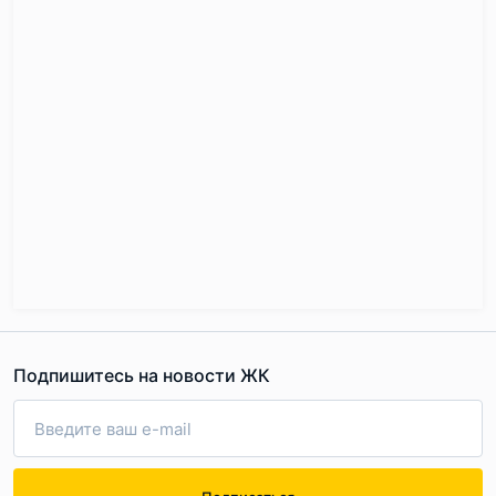
престижных наград в сфере недвижимости и выйти на
рынки нескольких российских городов
(и не только
подмосковных!)
. За последние несколько лет в истории
ПИК случились два важных события. Сначала компания
разработала единый свод правил “ПИК-Стандарт”,
согласно которому теперь возводит все свои
новостройки. А потом она объединилась с группой
компаний “Мортон” и стала самым крупным
девелопером страны. Запланированных и уже начатых
ЖК у ПИК теперь больше, чем у иных застройщиков за
всю их многолетнюю историю. Поэтому единый свод
правил тут как нельзя кстати.
Подпишитесь на новости ЖК