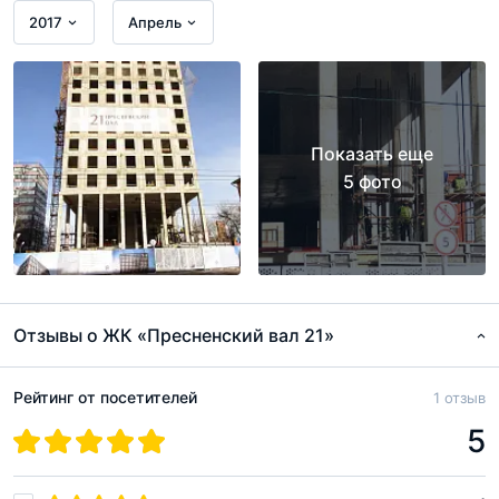
совсем небольшого ряда, в то время как огромное
2017
Апрель
количество ПИК-овских новостроек располагаются на
окраинах города, за МКАД и в Подмосковье. Ну и, в-
третьих, по меркам ПИКа это совсем скромный объект –
всего одно 19-этажное монолитное здание, ещё и по
Показать еще
сути из одной секции.
5 фото
Отзывы о ЖК «Пресненский вал 21»
Рейтинг от посетителей
1 отзыв
5