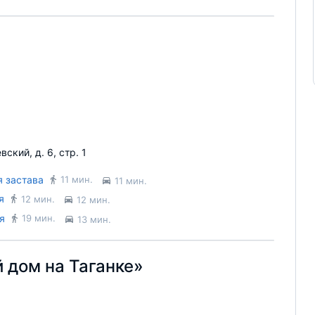
ский, д. 6, стр. 1
я застава
11 мин.
11 мин.
я
12 мин.
12 мин.
я
19 мин.
13 мин.
 дом на Таганке»