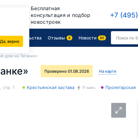
Бесплатная
+7 (495
консультация и подбор
новостроек
Ход строительства
Отзывы
Новости
8
80
Да, верно
й дом на Таганке»
ганке»
Проверено 01.08.2026
На карте
 стр. 1
Крестьянская застава
Пролетарская
11 мин.