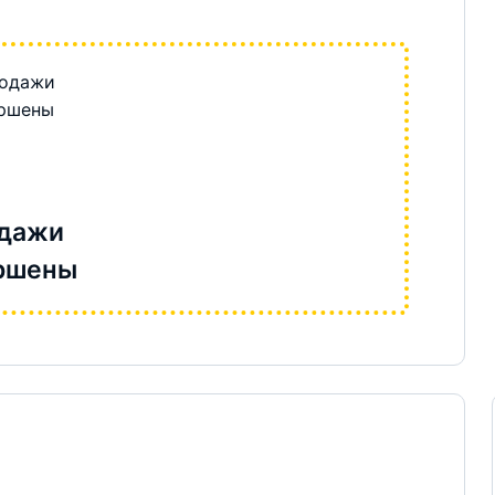
дажи
ршены