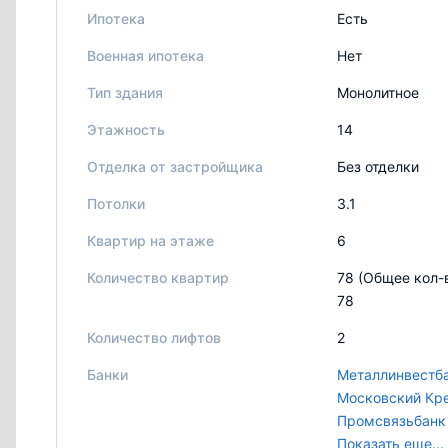
Ипотека
Есть
Военная ипотека
Нет
Тип здания
Монолитное
Этажность
14
Отделка от застройщика
Без отделки
Потолки
3.1
Квартир на этаже
6
Количество квартир
78 (Общее кол-
78
Количество лифтов
2
Банки
Металлинвестб
Московский Кр
Промсвязьбанк
Транскапиталб
Показать еще...