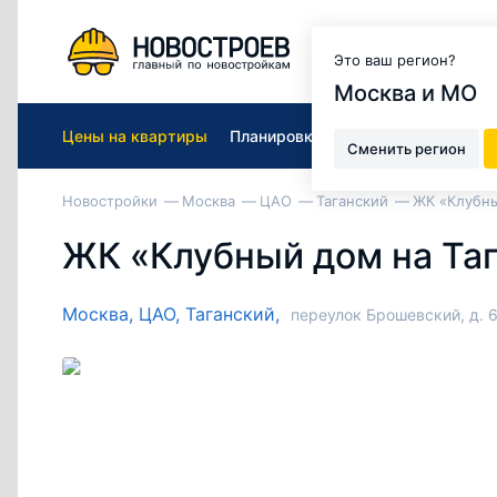
Москва и МО
Это ваш регион?
Москва и МО
Цены на квартиры
Планировки
Авторский обзор
Сменить регион
Новостройки
Москва
ЦАО
Таганский
ЖК «Клубны
ЖК «Клубный дом на Та
Москва,
ЦАО,
Таганский,
переулок Брошевский, д. 6,