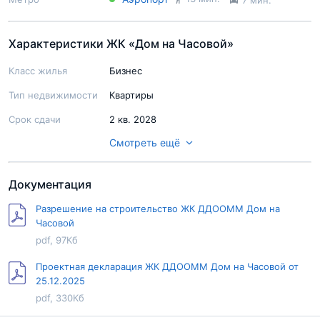
Характеристики ЖК «Дом на Часовой»
Класс жилья
Бизнес
Тип недвижимости
Квартиры
Срок сдачи
2 кв. 2028
Смотреть ещё
Ход строительства
Строительство не начато
Паркинг
подземный на 149 м/м, гостевой
Документация
Территория
Огорожена
Разрешение на строительство ЖК ДДООММ Дом на
Балкон/Лоджия
Нет
Часовой
pdf, 97Кб
Терраса
Нет
Форма продажи
Предварительный ДДУ
Проектная декларация ЖК ДДООММ Дом на Часовой от
25.12.2025
Ипотека
Есть
pdf, 330Кб
Военная ипотека
Нет