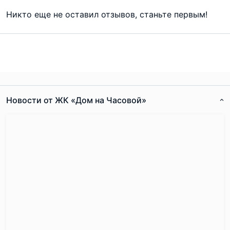
74.4 м², 3-комнатная
47 222 842 руб.
Никто еще не оставил отзывов, станьте первым!
Показать еще
Новости от ЖК «Дом на Часовой»