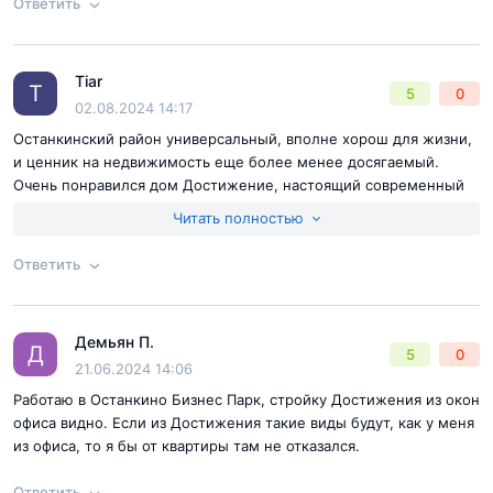
Ответить
Согласен с
правилами публикации
на сайте
Tiar
Ответ на отзыв
@Андрей Гридин
T
5
0
Отправить комментарий
02.08.2024 14:17
Останкинский район универсальный, вполне хорош для жизни,
и ценник на недвижимость еще более менее досягаемый.
"Чего изволите"
Очень понравился дом Достижение, настоящий современный
замок, вчера проезжал, еще больше им загорелся. Как таковых
Читать полностью
минусов в нем не нашел, но надо будет еще вживую смотреть,
Городской район Марфино принадлежит к тем локациям,
в офисе сказали пока нельзя, так думаю, чтоб не мешать
Ответить
строителям побыстрее закруглиться. А я вот только после
в которых есть всё для комфортного проживания.
просмотра на сделку пойду, так что ожидаю.
Социальная и коммерческая инфраструктуры здесь
Согласен с
правилами публикации
на сайте
сформировались давно и достаточно хорошо развиты.
Демьян П.
Ответ на отзыв
@Tiar
Д
5
0
Отправить комментарий
21.06.2024 14:06
Помимо муниципальных школ, здесь есть частная школа
Работаю в Останкино Бизнес Парк, стройку Достижения из окон
балета и школа экономики, театральная студия,
офиса видно. Если из Достижения такие виды будут, как у меня
медколледж. Близлежащие ВУЗы представлены
из офиса, то я бы от квартиры там не отказался.
Международным юридическим институтом и
Ответить