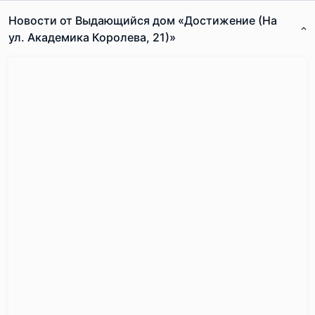
Новости от Выдающийся дом «Достижение (На
ул. Академика Королева, 21)»
Согласен с
правилами публикации
на сайте
Отправить комментарий
Дом расположен в 700м от станции метро «Бутырская».
От нее всего 3 станции на метро — и вы на Цветном
бульваре, а до Садового кольца всего 5км на
автомобиле.