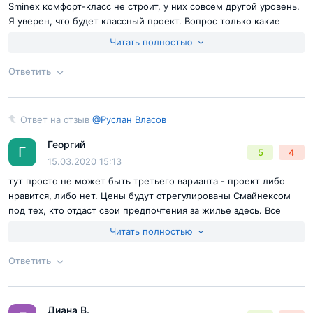
Sminex комфорт-класс не строит, у них совсем другой уровень.
Я уверен, что будет классный проект. Вопрос только какие
цены на старте будут.
Читать полностью
Помимо этого обратный эффект откроется и для
жителей прилегающего микрорайона, ведь
дом будет
Ответить
выполнен в торжественном и изящном стиле ар-деко и
представлять собой незаурядное архитектурное
Ответ на отзыв
@Руслан Власов
Ответ на отзыв
@Руслан Власов
творение.
Как, впрочем, и многие другие комплексы
"Sminex", среди которых вы не найдёте скучных фасадов
Георгий
Г
5
4
15.03.2020 15:13
или стандартных кирпичных коробок. Пестрят
тут просто не может быть третьего варианта - проект либо
разнообразием и интригуют полётом архитектурной
нравится, либо нет. Цены будут отрегулированы Смайнексом
вычурности корпуса премиум-квартала "JAZZ",
под тех, кто отдаст свои предпочтения за жилье здесь. Все
очаровывает сиянием панорамных окон элитный дом
логично
Читать полностью
"Малая Ордынка 19", величественно и торжественно
Ответить
возвышается на проспекте Мира МФК "Парк Мира".
Согласен с
правилами публикации
на сайте
В самом же "Достижении" "Sminex" использует
Отправить комментарий
Диана В.
Ответ на отзыв
@Руслан Власов