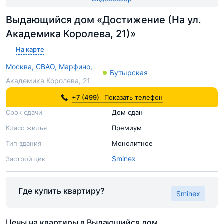
Выдающийся дом «Достижение (На ул.
Академика Королева, 21)»
На карте
Москва,
СВАО,
Марфино,
Бутырская
Академика Королева, 21
+7 (499)
Показать телефон
Срок сдачи
Дом сдан
Класс жилья
Премиум
Тип здания
Монолитное
Sminex
Застройщик
Где купить квартиру?
Sminex
Цены на квартиры в Выдающийся дом