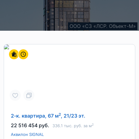
ООО «СЗ «ЛСР. Объект-М»
ООО "СЗ "АГАТ"
ООО «Сфера»
2
2-к. квартира, 67 м
, 21/23 эт.
22 516 454 руб.
2
336.1 тыс. руб. за м
Аквилон SIGNAL