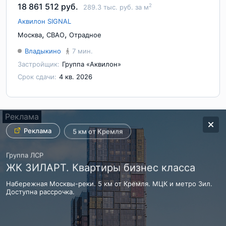
18 861 512 руб.
2
289.3 тыс. руб. за м
Аквилон SIGNAL
,
,
Москва
СВАО
Отрадное
Владыкино
7 мин.
Застройщик:
Группа «Аквилон»
Срок сдачи:
4 кв. 2026
Реклама
Реклама
Реклама
2
Реклама
Реклама
Реклама
Реклама
Финальная очередь.
от 28 м
5 км от Кремля
- от 23.6 млн Руб.
ДОНСТРОЙ
Донстрой
Группа ЛСР
СИМВОЛ Квартал у центра Москвы
ОСТРОВ. КВАРТАЛ-КУРОРТ
ЖК ЗИЛАРТ. Квартиры бизнес класса
До 30 августа – выгодные условия покупки.
До 30 августа - выгодные условия покупки! Ограниченный пул
Набережная Москвы-реки. 5 км от Кремля. МЦК и метро Зил.
квартир на западе Москвы, у парка и реки
Доступна рассрочка.