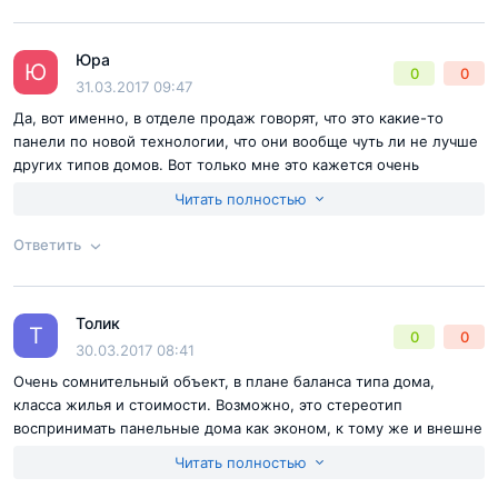
Юра
Ответ на отзыв
@Алексей
Ю
0
0
31.03.2017 09:47
Да, вот именно, в отделе продаж говорят, что это какие-то
панели по новой технологии, что они вообще чуть ли не лучше
других типов домов. Вот только мне это кажется очень
сомнительным преимуществом, я конечно не строитель и
Читать полностью
допускаю, что технологии не стоят на месте, но верить на
слово тем кто заинтересован в продаже бессмысленно.
Ответить
Согласен с
правилами публикации
на сайте
Толик
Ответ на отзыв
@Юра
Т
0
0
Отправить комментарий
30.03.2017 08:41
Очень сомнительный объект, в плане баланса типа дома,
класса жилья и стоимости. Возможно, это стереотип
воспринимать панельные дома как эконом, к тому же и внешне
Микрорайона 7Б выглядит, как обычный эконом, но мне так и
Читать полностью
не смогли внятно объяснить почему присвоили статус бизнес.