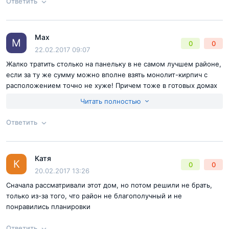
Ответить
Согласен с
правилами публикации
на сайте
Max
Ответ на отзыв
@Ильяс
M
0
0
Отправить комментарий
22.02.2017 09:07
Жалко тратить столько на панельку в не самом лучшем районе,
если за ту же сумму можно вполне взять монолит-кирпич с
расположением точно не хуже! Причем тоже в готовых домах
или на стадии завершения.
Читать полностью
Ответить
Согласен с
правилами публикации
на сайте
Катя
Ответ на отзыв
@Max
К
0
0
Отправить комментарий
20.02.2017 13:26
Сначала рассматривали этот дом, но потом решили не брать,
только из-за того, что район не благополучный и не
понравились планировки
Ответить