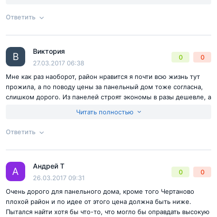
Ответить
Согласен с
правилами публикации
на сайте
Виктория
Ответ на отзыв
@Алекс
В
0
0
Отправить комментарий
27.03.2017 06:38
Мне как раз наоборот, район нравится я почти всю жизнь тут
прожила, а по поводу цены за панельный дом тоже согласна,
слишком дорого. Из панелей строят экономы в разы дешевле, а
тут бизнес класс и не понятно чем этот дом отличается от
Читать полностью
эконома
Ответить
Согласен с
правилами публикации
на сайте
Андрей Т
Ответ на отзыв
@Виктория
А
0
0
Отправить комментарий
26.03.2017 09:31
Очень дорого для панельного дома, кроме того Чертаново
плохой район и по идее от этого цена должна быть ниже.
Пытался найти хотя бы что-то, что могло бы оправдать высокую