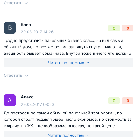
По поводу района, тут учитывать нужно предпочтения каждого,
Ответить
так как кому-то может нравиться, кому-то нет. Лично мое
мнение, район сносный, но если бы, не был привязан к работе,
Согласен с
правилами публикации
на сайте
то не раздумывая переехал.
Ваня
Ответ на отзыв
@Толик
В
0
0
Отправить комментарий
29.03.2017 14:26
Трудно представить панельный бизнес класс, на вид самый
обычный дом, но все же решил заглянуть внутрь, мало ли,
внешность бывает обманчива. Внутри тоже ничего что должно
быть у дома бизнес класса не обнаружил. Получается что нам
Читать полностью
предлагают типовую панельку впарить под видом бизнес
класса...
Ответить
Согласен с
правилами публикации
на сайте
Алекс
Ответ на отзыв
@Ваня
А
0
0
Отправить комментарий
29.03.2017 08:53
До построен по самой обычной панельной технологии, по
которой строят подавляющее число экономов, но стоимость за
квартиры в ЖК... невообразимо высокая, по такой цене
продают, монолит ну или хотя бы монолит-кирпич.
Читать полностью