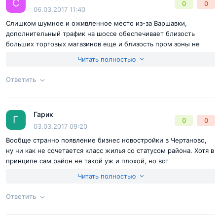
С
0
0
Отправить комментарий
06.03.2017 11:40
Слишком шумное и оживленное место из-за Варшавки,
дополнительный трафик на шоссе обеспечивает близость
больших торговых магазинов еще и близость пром зоны не
радует, ну и "вишенка на торте" это то из чего сделан дом...
Читать полностью
Панели всегда использовали для эконом вариантов, а тут
решили бизнесом назвать, мне кажется это уже совсем
Ответить
наглость со стороны застройщика.
Согласен с
правилами публикации
на сайте
Гарик
Ответ на отзыв
@Станислав
Г
0
0
Отправить комментарий
03.03.2017 09:20
Вообще странно появление бизнес новостройки в Чертаново,
ну ни как не сочетается класс жилья со статусом района. Хотя в
принципе сам район не такой уж и плохой, но вот
подавляющее количество личностей с сомнительным
Читать полностью
менталитетом, как раз и портят все впечатление
Ответить
Согласен с
правилами публикации
на сайте