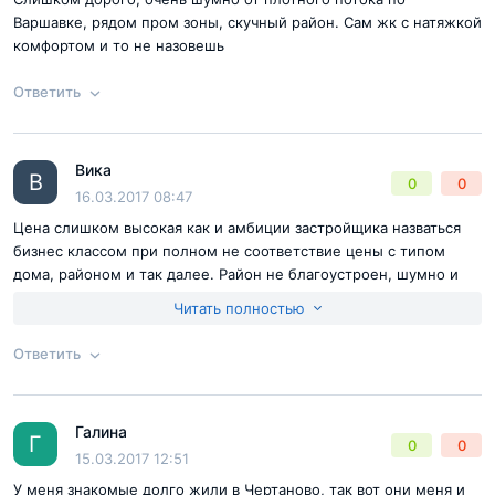
Варшавке, рядом пром зоны, скучный район. Сам жк с натяжкой
комфортом и то не назовешь
Ответить
Вика
Согласен с
правилами публикации
на сайте
Ответ на отзыв
@Максим
В
0
0
16.03.2017 08:47
Отправить комментарий
Цена слишком высокая как и амбиции застройщика назваться
бизнес классом при полном не соответствие цены с типом
дома, районом и так далее. Район не благоустроен, шумно и
грязно, жить в таком месте нет никакого желания
Читать полностью
Ответить
Согласен с
правилами публикации
на сайте
Галина
Ответ на отзыв
@Вика
Г
0
0
Отправить комментарий
15.03.2017 12:51
У меня знакомые долго жили в Чертаново, так вот они меня и