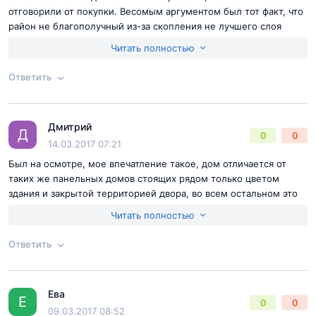
отговорили от покупки. Весомым аргументом был тот факт, что
район не благополучный из-за скопления не лучшего слоя
населения, ну и в добавок к этому добавились другие
Читать полностью
недостатки самого жк
Ответить
Согласен с
правилами публикации
на сайте
Дмитрий
Ответ на отзыв
@Галина
Д
0
0
Отправить комментарий
14.03.2017 07:21
Был на осмотре, мое впечатление такое, дом отличается от
таких же панельных домов стоящих рядом только цветом
здания и закрытой территорией двора, во всем остальном это
обычный эконом, не знаю достаточно ли закрытой территории
Читать полностью
для присвоения статуса бизнес, но я видел жк комфорт-класса
по стоимости ниже, но при этом качество выше. В общем от
Ответить
покупки отказался
Согласен с
правилами публикации
на сайте
Ева
Ответ на отзыв
@Дмитрий
Е
0
0
Отправить комментарий
09.03.2017 08:52