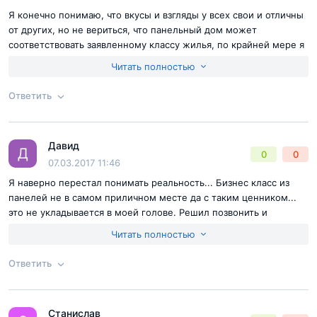
Я конечно понимаю, что вкусы и взгляды у всех свои и отличны
от других, но не вериться, что панельный дом может
соответствовать заявленному классу жилья, по крайней мере я
не встречала аналогичных предложений поэтому уверена, что
Читать полностью
класс жилья присвоен не честно а только лишь для того чтобы
продать дороже
Ответить
Согласен с
правилами публикации
на сайте
Давид
Ответ на отзыв
@Ева
Д
0
0
Отправить комментарий
07.03.2017 11:46
Я наверно перестал понимать реальность... Бизнес класс из
панелей не в самом приличном месте да с таким ценником...
это не укладывается в моей голове. Решил позвонить и
разузнать подробности, оказывается панели изготавливают по
Читать полностью
супер современным технологиям и они отличаются от тех из
которых строят экономы. Как по мне это просто сказка или
Ответить
маркетинговый ход для недалеких покупателей, но самое
странное что квартиры реально разбирают. От сюда и вопрос,
Согласен с
правилами публикации
на сайте
может кто-то просветит, что за панели и где правда?
Станислав
Ответ на отзыв
@Давид