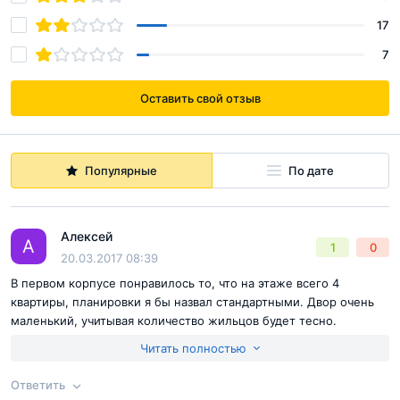
17
7
Оставить свой отзыв
Популярные
По дате
Алексей
А
1
0
20.03.2017 08:39
В первом корпусе понравилось то, что на этаже всего 4
квартиры, планировки я бы назвал стандартными. Двор очень
маленький, учитывая количество жильцов будет тесно.
Постоянный гул от Варшавского шоссе. Сопоставив все эти
Читать полностью
минусы считаю ценник слишком высоким для такого
предложения.
Ответить