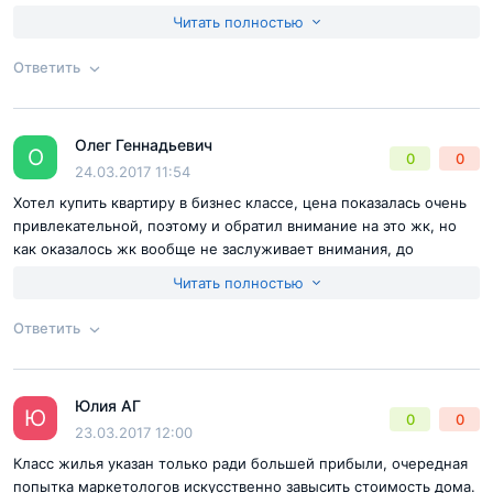
цену, но так и не удалось, ценообразование осталось загадкой
Читать полностью
Ответить
Согласен с
правилами публикации
на сайте
Олег Геннадьевич
Ответ на отзыв
@Андрей Т
О
0
0
Отправить комментарий
24.03.2017 11:54
Хотел купить квартиру в бизнес классе, цена показалась очень
привлекательной, поэтому и обратил внимание на это жк, но
как оказалось жк вообще не заслуживает внимания, до
заявленного класса очень сильно не дотягивает ни по
Читать полностью
технологии строения, ни по параметрам квартир, жаль
потраченного времени на это
Ответить
Согласен с
правилами публикации
на сайте
Юлия АГ
Ответ на отзыв
@Олег Геннадьевич
Ю
0
0
Отправить комментарий
23.03.2017 12:00
Класс жилья указан только ради большей прибыли, очередная
попытка маркетологов искусственно завысить стоимость дома.