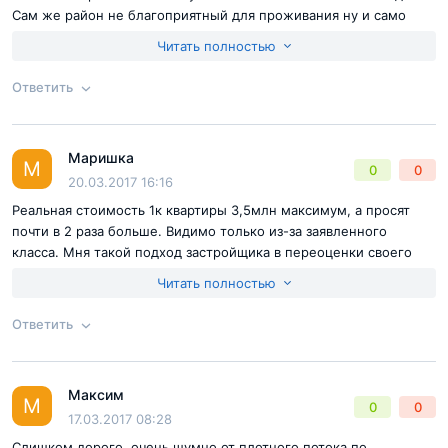
Сам же район не благоприятный для проживания ну и само
место жк выбрано не удачное и шумное.
Читать полностью
Ответить
Согласен с
правилами публикации
на сайте
Маришка
Ответ на отзыв
@Юлия АГ
М
0
0
Отправить комментарий
20.03.2017 16:16
Реальная стоимость 1к квартиры 3,5млн максимум, а просят
почти в 2 раза больше. Видимо только из-за заявленного
класса. Мня такой подход застройщика в переоценки своего
творения поражает.
Читать полностью
Ответить
Согласен с
правилами публикации
на сайте
Максим
Ответ на отзыв
@Маришка
М
0
0
Отправить комментарий
17.03.2017 08:28
Слишком дорого, очень шумно от плотного потока по