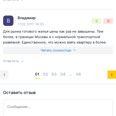
Bладимир
Согласен с
правилами публикации
на сайте
Ответ на отзыв
@Катя
B
0
0
17.02.2017 16:55
Отправить комментарий
Для рынка готового жилья цены как раз не завышены. Тем
более, в границах Москвы и с нормальной транспортной
развязкой. Единственное, что можно взять квартиру в более
качественном доме, но за ту же сумму только на стадии
Читать полностью
строительства. Так что тут уж стоит выбирать исходя из своего
положения.
Ответить
Согласен с
правилами публикации
на сайте
01
02
03
04
...
06
Ответ на отзыв
@Bладимир
Отправить комментарий
Оставить отзыв