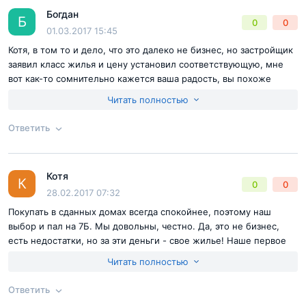
Богдан
Ответ на отзыв
@Гарик
Б
0
0
Отправить комментарий
01.03.2017 15:45
Котя, в том то и дело, что это далеко не бизнес, но застройщик
заявил класс жилья и цену установил соответствующую, мне
вот как-то сомнительно кажется ваша радость, вы похоже
вообще не смотрели другие варианты поэтому понятия не
Читать полностью
имеете какие более привлекательные варианты можно
подобрать с таким же ценником.
Ответить
Согласен с
правилами публикации
на сайте
Котя
Ответ на отзыв
@Богдан
К
0
0
Отправить комментарий
28.02.2017 07:32
Покупать в сданных домах всегда спокойнее, поэтому наш
выбор и пал на 7Б. Мы довольны, честно. Да, это не бизнес,
есть недостатки, но за эти деньги - свое жилье! Наше первое
жилье! В Москве! Ребята, мы довольны
Читать полностью
Ответить