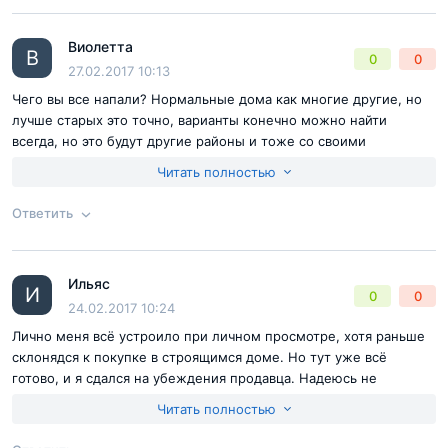
Согласен с
правилами публикации
на сайте
Виолетта
Ответ на отзыв
@Котя
В
0
0
Отправить комментарий
27.02.2017 10:13
Чего вы все напали? Нормальные дома как многие другие, но
лучше старых это точно, варианты конечно можно найти
всегда, но это будут другие районы и тоже со своими
недостатками. Дешевле мы тоже смотрели, но они находились
Читать полностью
за МКДом нас это никак не устраивало. Так что если решили
оценивать пишите факты, а не образно.
Ответить
Согласен с
правилами публикации
на сайте
Ильяс
Ответ на отзыв
@Виолетта
И
0
0
Отправить комментарий
24.02.2017 10:24
Лично меня всё устроило при личном просмотре, хотя раньше
склонядся к покупке в строящимся доме. Но тут уже всё
готово, и я сдался на убеждения продавца. Надеюсь не
пожелею.
Читать полностью