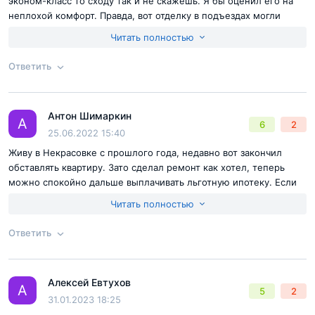
эконом-класс то сходу так и не скажешь. Я бы оценил его на
неплохой комфорт. Правда, вот отделку в подъездах могли
сделать получше, а то уж прям сильно простая, а остальном
Читать полностью
комплекс норм, жить можно.
Достоинства:
отделка, транспортная доступность, социалка
Ответить
Недостатки:
они есть, но на фоне стоимости жилья, они
пустяковые
Согласен с
правилами публикации
на сайте
Антон Шимаркин
Ответ на отзыв
@Ваня Киреев
А
6
2
Отправить комментарий
25.06.2022 15:40
Живу в Некрасовке с прошлого года, недавно вот закончил
обставлять квартиру. Зато сделал ремонт как хотел, теперь
можно спокойно дальше выплачивать льготную ипотеку. Если
кто думает, а стоит ли здесь брать жилье? Могу твердо
Читать полностью
ответить - берите! Я тоже сомневался, когда покупал, потянем
ли и т.д. Но как говорится, было бы желания, да пришлось
Ответить
затянуть пояса пока делал ремонт, но зато теперь живу в своей
квартире.
Согласен с
правилами публикации
на сайте
Алексей Евтухов
Ответ на отзыв
@Антон Шимаркин
А
5
2
Отправить комментарий
31.01.2023 18:25