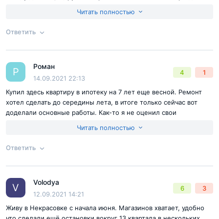
плотней строят и нормально, никого это не волнует. Общее
Читать полностью
мнение о комплексе положительное, но жилье пока здесь не
купил, просматриваю доступные варианты.
Ответить
Достоинства:
метро, магазины, планировки, цена за м2
Недостатки:
нет
Согласен с
правилами публикации
на сайте
Роман
Ответ на отзыв
@Vannes
Р
4
1
Отправить комментарий
14.09.2021 22:13
Купил здесь квартиру в ипотеку на 7 лет еще весной. Ремонт
хотел сделать до середины лета, в итоге только сейчас вот
доделали основные работы. Как-то я не оценил свои
возможности. Осталось дождаться мебель на заказ и можно
Читать полностью
переезжать. Надеюсь до конца сентября наконец-то въехать в
квартиру.
Ответить
Согласен с
правилами публикации
на сайте
Volodya
Ответ на отзыв
@Роман
V
6
3
Отправить комментарий
12.09.2021 14:21
Живу в Некрасовке с начала июня. Магазинов хватает, удобно
что сделали ещё остановки вокруг 13 квартала в нескольких