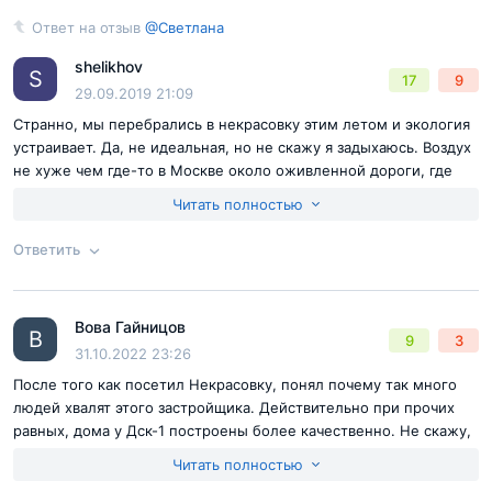
Достоинства:
Новые дома
Ответ на отзыв
@Светлана
Ответ на отзыв
@Светлана
Недостатки:
ЭКОЛОГИЯ, ТРАНСПОРТНЫЕ ПРОБЛЕМЫ
shelikhov
S
17
9
29.09.2019 21:09
Странно, мы перебрались в некрасовку этим летом и экология
устраивает. Да, не идеальная, но не скажу я задыхаюсь. Воздух
не хуже чем где-то в Москве около оживленной дороги, где
количество выхлопных газов зашкаливает, здесь дышится
Читать полностью
намного лучше.
Ответить
Согласен с
правилами публикации
на сайте
Отправить комментарий
Вова Гайницов
Ответ на отзыв
@Светлана
В
9
3
31.10.2022 23:26
После того как посетил Некрасовку, понял почему так много
людей хвалят этого застройщика. Действительно при прочих
равных, дома у Дск-1 построены более качественно. Не скажу,
что здесь прям дорогая супер-пупер отделка, нет такого нет.
Читать полностью
Но она сделана хорошо, то же самое касается коммуникаций.