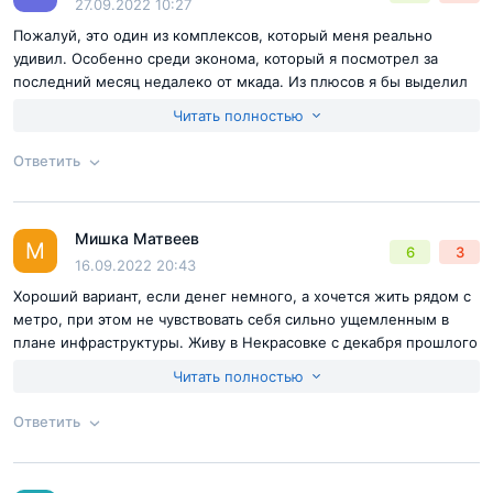
27.09.2022 10:27
Пожалуй, это один из комплексов, который меня реально
удивил. Особенно среди эконома, который я посмотрел за
последний месяц недалеко от мкада. Из плюсов я бы выделил
здесь хорошее расположение, московскую прописку, а не
Читать полностью
область, хорошее транспортное сообщение. К минусом,
наверное, скудный выбор планировок, а так отсутствие квартир
Ответить
в продаже, чтобы купить напрямую через ДСК-1, но при этом
варианты на вторичке присутствуют. Комплекс интересный,
Согласен с
правилами публикации
на сайте
стоит обратить внимание.
Мишка Матвеев
Ответ на отзыв
@Тернов Виктор
М
6
3
Отправить комментарий
16.09.2022 20:43
Хороший вариант, если денег немного, а хочется жить рядом с
метро, при этом не чувствовать себя сильно ущемленным в
плане инфраструктуры. Живу в Некрасовке с декабря прошлого
года, полет отличный. После того как сам переехал, уже
Читать полностью
несколько человек переехали в этот комплекс среди знакомых
и тоже довольны.
Ответить
Достоинства:
удобное расположение, московская прописка,
метро, застройщик дск-1
Согласен с
правилами публикации
на сайте
Недостатки:
их нет