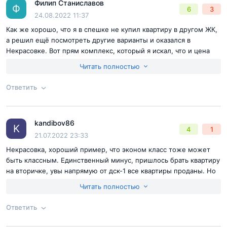
Филип Станиславов
Ответ на отзыв
@Мишка Матвеев
Ф
6
3
Отправить комментарий
24.08.2022 11:37
Как же хорошо, что я в спешке не купил квартиру в другом ЖК,
а решил ещё посмотреть другие варианты и оказался в
Некрасовке. Вот прям комплекс, который я искал, что и цена
нормальная и расположение хорошее. Ну и самое главное,
Читать полностью
дома сданы уже и заселены, здесь я вижу сразу 2 плюсы: нету
рисков что дом не построят, а второй что большая часть людей
Ответить
уже живет и сделал ремонты. А то знакомый купил квартиру в
только сданном доме и он сделал ремонт быстрее всех. В
Согласен с
правилами публикации
на сайте
итоге ещё 2 месяца слушал симфонию перфоратов пока люди
kandibov86
ремонты делали. Удобно, что застройщик сделал не только
Ответ на отзыв
@Филип Станиславов
K
4
1
Отправить комментарий
21.07.2022 23:33
квартиры с базовой отделкой, но и с полностью готовым
ремонтом.
Некрасовка, хороший пример, что эконом класс тоже может
быть классным. Единственный минус, пришлось брать квартиру
на вторичке, увы напрямую от дск-1 все квартиры проданы. Но
в остальном, локация, расположение, планировки все шикарно.
Читать полностью
За эти деньги, наверное, один из лучших вариантов, чтобы
недалеко от мкада и Московская прописка и район с
Ответить
нормальной инфраструктурой.