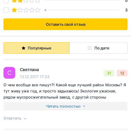
0
3
Оставить свой отзыв
Популярные
По дате
Светлана
С
31
12
13.12.2017 17:24
О чем вообще все пишут?! Какой еще лучший район Москвы? Я
тут живу уже год, и просто задыхаюсь! Экология ужасная,
рядом мусоросжигательный завод, с другой стороны
Люберецкие очистные сооружения. И это все в шаговой
Читать полностью
доступности! Людей конкретно травят химией. Почки каждый
день ужасная вонь стоит. На работу езжу по 2 часа. Метро уже
Ответить
2 года открыть обещают. Квартира моя теперь выставлена на
продажу. В этом ужасном районе не возможно жить!