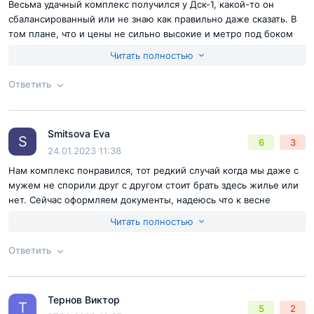
Весьма удачный комплекс получился у Дск-1, какой-то он
сбалансированный или не знаю как правильно даже сказать. В
том плане, что и цены не сильно высокие и метро под боком
есть, московская прописка, со всеми бонусами, рядом озеро, а
Читать полностью
чуть дальше лесопарк имеется. В общем классный комплекс
для жизни с семьей, больше особо и нечего добавить об
Ответить
Некрасовке. Взяли себе максимально просторную двушку из
доступных в продаже.
Согласен с
правилами публикации
на сайте
Smitsova Eva
Ответ на отзыв
@Алексей Евтухов
S
6
3
Отправить комментарий
24.01.2023 11:38
Нам комплекс понравился, тот редкий случай когда мы даже с
мужем не спорили друг с другом стоит брать здесь жилье или
нет. Сейчас оформляем документы, надеюсь что к весне
переберемся жить в Некрасовку, если ремонт не затянется, а
Читать полностью
то это такая штука которую сложно прогнозировать, особенно
сейчас.
Ответить
Согласен с
правилами публикации
на сайте
Тернов Виктор
Ответ на отзыв
@Smitsova Eva
Т
5
2
Отправить комментарий