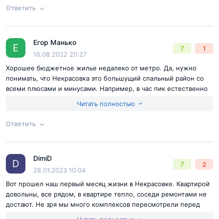
Единственное, что решил заменить радиатор отопления из
Ответить
эстетических соображений.
Достоинства:
квартиры с отделкой, развитый район, застройщик
Согласен с
правилами публикации
на сайте
Дск-1
Егор Манько
Ответ на отзыв
@Вова Гайницов
Е
Недостатки:
напрямую у застройщика не купишь, мало
7
1
Отправить комментарий
16.08.2022 20:27
вариантов квартир
Хорошее бюджетное жилье недалеко от метро. Да, нужно
понимать, что Некрасовка это большущий спальный район со
всеми плюсами и минусами. Например, в час пик естественно
пробки, но если выезжаешь чуть раньше то все окей. Я живу с
Читать полностью
января, в целом жильем доволен, за свои деньги достойный
вариант.
Ответить
Достоинства:
стоимость, расположение, застройщик
Недостатки:
если устраивает локация, то в остальном
Согласен с
правилами публикации
на сайте
комплекс классный
DimiD
Ответ на отзыв
@Егор Манько
D
7
2
Отправить комментарий
28.01.2023 10:04
Вот прошел наш первый месяц жизни в Некрасовке. Квартирой
довольны, все рядом, в квартире тепло, соседи ремонтами не
достают. Не зря мы много комплексов пересмотрели перед
покупкой, нашли подходящий вариант, причем даже чуть