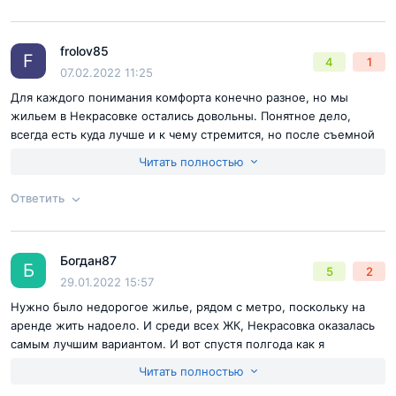
Согласен с
правилами публикации
на сайте
frolov85
Ответ на отзыв
@Леонид Кредлов
F
4
1
Отправить комментарий
07.02.2022 11:25
Для каждого понимания комфорта конечно разное, но мы
жильем в Некрасовке остались довольны. Понятное дело,
всегда есть куда лучше и к чему стремится, но после съемной
квартиры, свое жилье конечно ощущается по-другому. Плюс
Читать полностью
здесь нравится, что метро рядом, на работу добираться
удобней, чем там, где мы раньше арендовали. Да, нужно будет
Ответить
платить ипотеку 5 лет, но за свою квартиру и платить хочется
больше, чем просто за аренду.
Согласен с
правилами публикации
на сайте
Богдан87
Ответ на отзыв
@frolov85
Б
5
2
Отправить комментарий
29.01.2022 15:57
Нужно было недорогое жилье, рядом с метро, поскольку на
аренде жить надоело. И среди всех ЖК, Некрасовка оказалась
самым лучшим вариантом. И вот спустя полгода как я
переехал, теперь уже с уверенностью могу сказать, что летом
Читать полностью
тогда я сделал правильный выбор, купив одну из последних