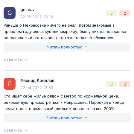
Согласен с
правилами публикации
на сайте
geins.v
Ответ на отзыв
@kandibov86
G
5
2
Отправить комментарий
22.05.2022 17:28
Раньше о Некрасовке ничего не знал, потом знакомые в
прошлом году здесь купили квартиру, был у них на новоселье
понравилось и вот наконец-то тоже недавно обзавелся
жильем. Правда им повезло чуть больше, они взяли напрямую
Читать полностью
от застройщика дск-1 по более выгодной цене. Я же покупал
через посредника, дороже, поскольку от застройщика все
Ответить
варианты проданы. Но я не жалею, поскольку реально хорошо
жилье, при такой цене за м2.
Согласен с
правилами публикации
на сайте
Леонид Кредлов
Ответ на отзыв
@geins.v
Л
6
3
Отправить комментарий
22.04.2022 13:59
Кто ищет себе жилье рядом с метро по нормальной цене,
рекомендую присмотреться к Некрасовке. Переехал в конце
зимы, полет нормальный, жильем доволен на все 200%.
Достоинства:
хорошая локация, доступная цена за м2
Читать полностью
Недостатки:
скромный выбор планировок
Ответить