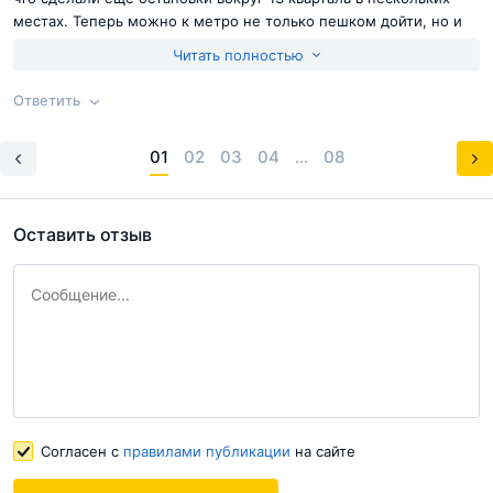
местах. Теперь можно к метро не только пешком дойти, но и
подъехать на автобусе. Чего мне не хватает, так это
Читать полностью
охраняемой парковки поблизости. Сейчас приходится
парковать машину вдоль дома, что не очень удобно и
Ответить
безопасно. Но район молодой, активно развивается, так что
думаю это вопрос времени.
Согласен с
правилами публикации
на сайте
01
02
03
04
...
08
Ответ на отзыв
@Volodya
Отправить комментарий
Оставить отзыв
Согласен с
правилами публикации
на сайте
Согласен с
правилами публикации
на сайте
Отправить комментарий