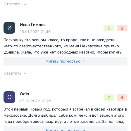
квартир, которые были ещё в продаже в отделе продаж. Да,
Ответить
пускай этаж не такой, как хотел, но зато планировка была
нормальная и цена.
Согласен с
правилами публикации
на сайте
Достоинства:
цена, расположение, застройщик дск-1
Илья Гимлев
Ответ на отзыв
@Богдан87
И
Недостатки:
в моем случае их нет
5
2
Отправить комментарий
15.01.2022 21:46
Поскольку это эконом-класс, то вроде, как и не ожидаешь,
чего-то сверхъестественного, но меня Некрасовка приятно
удивила. Жаль, что уже нет свободных квартир, чтобы купить
напрямую через дск-1.
Читать полностью
Ответить
Согласен с
правилами публикации
на сайте
Odin
Ответ на отзыв
@Илья Гимлев
O
7
4
Отправить комментарий
05.01.2022 12:28
Этой первый Новый год, который я встречал в своей квартире в
Некрасовке. Долго выбирал себе комплекс и вот весной этого
года приобрел здесь квартиру, а летом заселился. За полгода,
что живу мнение о комплексе стало только ещё более
Читать полностью