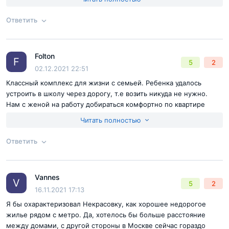
положительное, чем было изначально. Не зря знакомые
рекомендовали смотреть панельные дома от ДСК-1.
Ответить
Согласен с
правилами публикации
на сайте
Folton
Ответ на отзыв
@Odin
F
5
2
Отправить комментарий
02.12.2021 22:51
Классный комплекс для жизни с семьей. Ребенка удалось
устроить в школу через дорогу, т.е возить никуда не нужно.
Нам с женой на работу добираться комфортно по квартире
тоже нареканий нет, тепло, нормальная площадь
Читать полностью
Ответить
Согласен с
правилами публикации
на сайте
Vannes
Ответ на отзыв
@Folton
V
5
2
Отправить комментарий
16.11.2021 17:13
Я бы охарактеризовал Некрасовку, как хорошее недорогое
жилье рядом с метро. Да, хотелось бы больше расстояние
между домами, с другой стороны в Москве сейчас гораздо