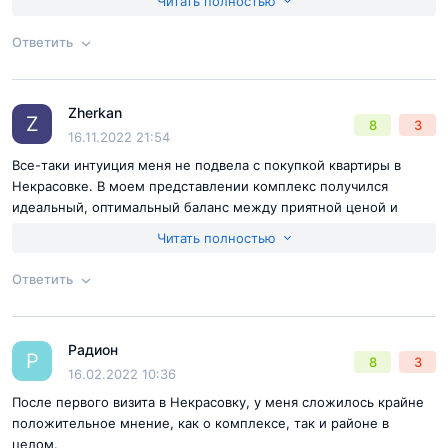
Читать полностью
дешевле чем планировали.
Достоинства:
симпатичный внешний вид, район, метро,
Ответить
застройщик
Недостатки:
заселились всего месяц назад пока сложно сказать
Согласен с
правилами публикации
на сайте
Zherkan
Ответ на отзыв
@DimiD
Z
8
3
Отправить комментарий
16.11.2022 21:54
Все-таки интуиция меня не подвела с покупкой квартиры в
Некрасовке. В моем представлении комплекс получился
идеальный, оптимальный баланс между приятной ценой и
удобным расположением. Для меня это были ключевые вещи,
Читать полностью
а потом уже все остальное по списку. Кто ищет бюджетное
жилье рядом с метро и кого не смущают панельные дома
Ответить
однозначно советую присмотреться к Некрасовке.
Согласен с
правилами публикации
на сайте
Радион
Ответ на отзыв
@Zherkan
Р
8
3
Отправить комментарий
16.02.2022 10:36
После первого визита в Некрасовку, у меня сложилось крайне
положительное мнение, как о комплексе, так и районе в
целом.