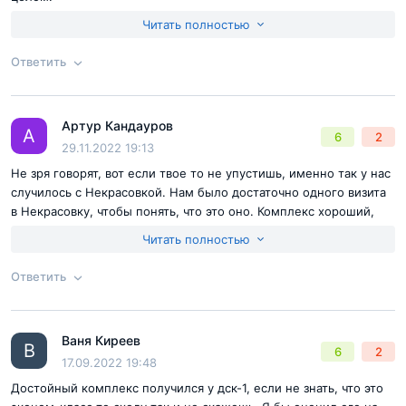
Достоинства:
хорошие планировки, современные дома,
Читать полностью
неплохие лифты, хорошая транспортная развязка
Недостатки:
нет
Ответить
Согласен с
правилами публикации
на сайте
Артур Кандауров
Ответ на отзыв
@Радион
А
6
2
Отправить комментарий
29.11.2022 19:13
Не зря говорят, вот если твое то не упустишь, именно так у нас
случилось с Некрасовкой. Нам было достаточно одного визита
в Некрасовку, чтобы понять, что это оно. Комплекс хороший,
минусов за эти деньги просто нет, так что рекомендую!
Читать полностью
Достоинства:
отделка, локация, цена, школы и сады рядом
Недостатки:
нет!
Ответить
Согласен с
правилами публикации
на сайте
Ваня Киреев
Ответ на отзыв
@Артур Кандауров
В
6
2
Отправить комментарий
17.09.2022 19:48
Достойный комплекс получился у дск-1, если не знать, что это