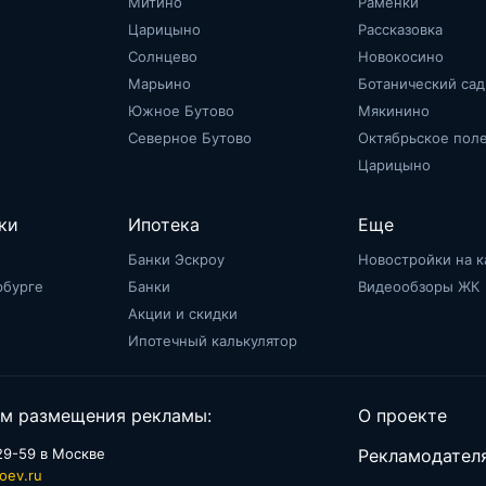
Митино
Раменки
Царицыно
Рассказовка
Солнцево
Новокосино
Марьино
Ботанический сад
Южное Бутово
Мякинино
Северное Бутово
Октябрьское пол
Царицыно
ки
Ипотека
Еще
Банки Эскроу
Новостройки на к
рбурге
Банки
Видеообзоры ЖК
Акции и скидки
Ипотечный калькулятор
м размещения рекламы:
О проекте
29-59 в Москве
Рекламодател
oev.ru