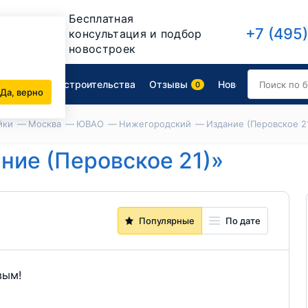
Бесплатная
+7 (495
консультация и подбор
новостроек
артиру
Ход строительства
Отзывы
Новости
0
80
Да, верно
йки
Москва
ЮВАО
Нижегородский
Издание (Перовское 2
ние (Перовское 21)»
Популярные
По дате
вым!