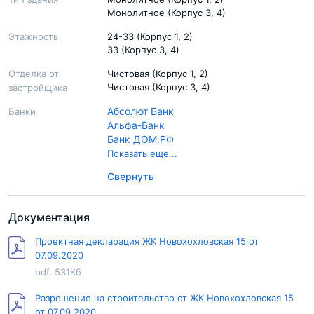
Монолитное (Корпус 3, 4)
Этажность
24-33 (Корпус 1, 2)
33 (Корпус 3, 4)
Отделка от
Чистовая (Корпус 1, 2)
Чистовая (Корпус 3, 4)
застройщика
Абсолют Банк
Банки
Альфа-Банк
Банк ДОМ.РФ
Банк УРАЛСИБ
Показать еще...
Банк Зенит
Свернуть
Газпромбанк
Московский Кредитный Банк
Промсвязьбанк
Документация
Райффайзенбанк
Россельхозбанк
Проектная декларация ЖК Новохохловская 15 от
Сбер Банк
07.09.2020
Совкомбанк
pdf, 531Кб
Связь Банк
Всероссийский банк развития регионов
Разрешение на строительство от ЖК Новохохловская 15
ВТБ
от 07.09.2020