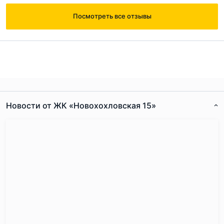
Посмотреть все отзывы
Согласен с
правилами публикации
на сайте
Ответ на отзыв
@Алина
Отправить комментарий
Новости от ЖК «Новохохловская 15»
Согласен с
правилами публикации
на сайте
Отправить комментарий