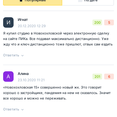
Популярные
По дате
Игнат
И
200
5
20.12.2020 12:29
Я купил студию в Новохохловской через электронную сделку
на сайте ПИКа. Все подавал максимально дистанционно. Уже
жду что и ключ дистанционно тоже пришлют, отвык сам ездить
Ответить
Алина
Ответ на отзыв
@Игнат
А
201
6
23.10.2020 11:21
«Новохохловская 15» совершенно новый жк. Это говорит
хорошо о застройщике, пандемия на нем не сказалось. Значит
все хорошо и можно не переживать.
Ответить