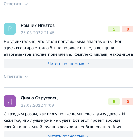
Ответить
прочего запланированы супермаркет и магазины, кафе и
ресторан, сервисные точки обслуживания. Будет ещё
Согласен с
правилами публикации
на сайте
отдельное помещение для приходящих специалистов.
Ромчик Игнатов
Ответ на отзыв
@Артем Игоревич
Р
5
0
Отправить комментарий
25.03.2022 21:45
Откроется собственный медицинский центр, который
Не удивительно, что стали популярными апартаменты. Вот
здесь квартира стоила бы на порядок выше, а вот цена
будет коммерческим, а также СПА-зона с бьюти-
апартаментов вполне приемлема. Комплекс милый, находится в
салоном в придачу. А для хранения сезонных вещей
хорошем месте. Уверен, что жил площади здесь пустовать не
Читать полностью
застройщик оборудует 237 индивидуальных кладовых,
будут.
которые разместятся на нижнем уровне.
Ответить
Согласен с
правилами публикации
на сайте
Диана Стругавец
Ответ на отзыв
@Ромчик Игнатов
Д
5
0
Отправить комментарий
22.03.2022 11:09
Помимо этого, в проекте
С каждым разом, как вижу новые комплексы, диву даюсь. И
запланированы такие модные и
кажется, что лучше уже не будет. Вот этот проект вообще
востребованные "фишки", как хобби-
какой-то неземной, очень красиво и необыкновенно. А из
комната и конференц-зал, гостиная с
полезного, классно, что есть рассрочка, ведь сдача еще не
Читать полностью