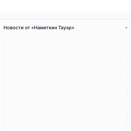
Новости от «Наметкин Тауэр»
Согласен с
правилами публикации
на сайте
Отправить комментарий
Расположение: "Идёт направо ― песнь
заводит, Налево ― сказку говорит"
Район с красивым названием Черёмушки москвичи
знают как спокойную локацию с давно сложившейся
инфраструктурой.
На его 463 гектарах размещаются
три станции метро: "Калужская", "Новые Черёмушки" и
"Профсоюзная", при этом, практический интерес для
жителей "Намёткин Тауэр" представляют первые две.