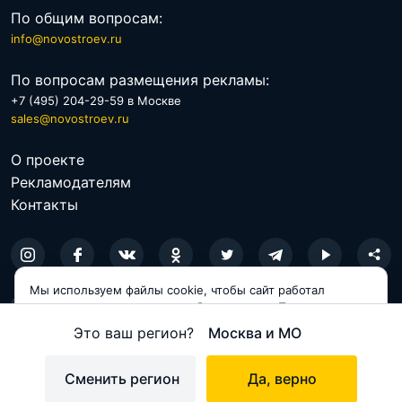
По общим вопросам:
info@novostroev.ru
По вопросам размещения рекламы:
+7 (495) 204-29-59 в Москве
sales@novostroev.ru
О проекте
Рекламодателям
Контакты
В плане экологии ЮЗАО можно назвать более-менее
Мы используем файлы cookie, чтобы сайт работал
спокойным участком столицы ― крупных
© 2026 NOVOSTROEV.RU
корректно и становился удобнее для вас. Продолжая
пользоваться сайтом, вы соглашаетесь с использованием
промышленных зон и предприятий здесь нет. Более
Это ваш регион?
Москва и МО
Политика обработки персональных данных
cookie.
того, сам район Черёмушки относится к спальным, на
Пользовательское соглашение
Принимаю
его территории располагается множество домов.
Сменить регион
Да, верно
Карта сайта