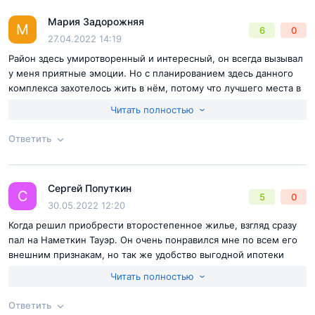
Мария Задорожняя
Ответ на отзыв
@Владимир
М
6
0
27.04.2022 14:19
Район здесь умиротворенный и интересный, он всегда вызывал
у меня приятные эмоции. Но с планированием здесь данного
комплекса захотелось жить в нём, потому что лучшего места в
Москве не придумаешь.
Читать полностью
Ответить
Согласен с
правилами публикации
на сайте
Сергей Попуткин
Ответ на отзыв
@Мария Задорожняя
С
5
0
Отправить комментарий
30.05.2022 12:20
Когда решил приобрести второстепенное жилье, взгляд сразу
пал на Наметкин Тауэр. Он очень понравился мне по всем его
внешним признакам, но так же удобство выгодной ипотеки
Инфраструктура: простая арифметика
повлияло на мой выбор.
Читать полностью
Внутренняя инфраструктурная составляющая будет
Ответить