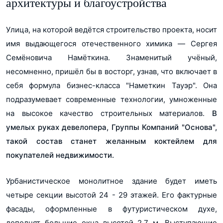
архитектуры и благоустройства
Ипотеку предоставляет АО «Альфа-Банк». Ставка
2,98% на первые 24 месяца далее ставка 29,09 %.
Улица, на которой ведётся строительство проекта, носит
При первоначальном взносе не менее 63 %, срок
имя выдающегося отечественного химика ― Сергея
кредита от 3 до 30 лет. Программа действует при
Семёновича Намёткина. Знаменитый учёный,
покупке лотов у партнёра АО «Альфа-банк» при
несомненно, пришёл бы в восторг, узнав, что включает в
сумме кредита от 600 т. до 70 млн руб в Москве и
себя формула бизнес-класса "Наметкин Тауэр". Она
Московской обл, наличии личного страхования
подразумевает современные технологии, умноженные
заемщика. Подробнее на alfabank.ru. АО «Альфа-
на высокое качество строительных материалов.
В
Банк», ген. лицензия ЦБ РФ №1326 от 16.01.2015."
умелых руках девелопера, Группы Компаний "Основа",
такой состав станет желанным коктейлем для
Эксклюзивная программа Trade-In Узнать
покупателей недвижимости.
подробности предложения, наличие лотов и условия
покупки можно у специалистов ГК «Основа»
Урбанистическое монолитное здание будет иметь
четыре секции высотой 24 - 29 этажей. Его фактурные
фасады, оформленные в футуристическом духе,
Ипотека 0,11% на год от Альфа банка ПВ 50 % / 30 лет
дополнят большие окна высотой 2,7 м. Выступающие