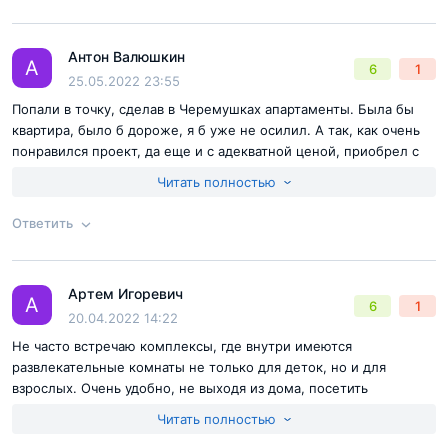
представлена собственным паркингом, рассчитанным на
Согласен с
правилами публикации
на сайте
670 машиномест. Он будет двухуровневым и
Антон Валюшкин
разместится в подземной части здания. Исходя из того,
Ответ на отзыв
@Сергей Попуткин
А
6
1
Отправить комментарий
25.05.2022 23:55
что в проекте представлено 2 314 лотов, нетрудно
Попали в точку, сделав в Черемушках апартаменты. Была бы
сосчитать, что мест в нём хватит лишь 30% жильцов.
квартира, было б дороже, я б уже не осилил. А так, как очень
Однако смягчающим обстоятельством в данном случае
понравился проект, да еще и с адекватной ценой, приобрел с
может послужить тот факт, что не все жители "Намёткин
удовольствием.
Читать полностью
Тауэр" будут нуждаться в стационарных машиноместах
Ответить
― начиная со второго, пять этажей корпуса включают в
себя помещения для временного проживания
Согласен с
правилами публикации
на сайте
гостиничного типа. К тому же вдоль улицы Намёткина
Артем Игоревич
Ответ на отзыв
@Антон Валюшкин
А
6
1
расположится ещё 11 дополнительных гостевых
Отправить комментарий
20.04.2022 14:22
парковочных мест.
Не часто встречаю комплексы, где внутри имеются
развлекательные комнаты не только для деток, но и для
взрослых. Очень удобно, не выходя из дома, посетить
Нижние уровни, традиционно, достанутся
спортивный зал или поиграть в бильярд с чашечкой кофе.
коммерческим помещениям.
Здесь будет представлен
Читать полностью
довольно пёстрый инфраструктурный состав. Среди