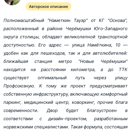
Авторское описание
Скидка до 10% на выделенный пул лотов. Выгода до
2,1 млн Р. *Количество лотов, участвующих в акции,
Полномасштабный "Наметкин Тауэр" от КГ "Основа",
ограничено. Срок действия акции 01.03.2025-
расположенный в районе Черёмушки Юго-Западного
28.03.2025
округа столицы, обладает великолепной транспортной
доступностью. Его адрес ― улица Намёткина, 10 ―
Рассрочка 0% на 20 месяцев. Срок действия акции
удобен как для пешеходов, так и для автолюбителей:
до 16.10.2026. Увеличенную рассрочку предоставляет
ближайшая станция метро "Новые Черёмушки"
Застройщик ГК ОСНОВА. Первоначальный взнос от
находится на расстоянии километра, а до ТТК
30 %
существует оптимальный путь через улицу
Профсоюзную. К тому же проект предусматривает
Еще 4
собственную инфраструктуру, включающую комфортный
Рассрочка 0% Срок действия акции до 16.04.2026.
паркинг, медицинский центр, коворкинг, прочие блага
Действует программа беспроцентной рассрочки.
* Предоставленная информация носит ознакомительный
характер. Условия уточняйте в отделе продаж.
современности. Двор будет благоустроен в
Первоначальный взнос от 20%, остаток - до конца
соответствии с дизайн-проектом, разработанным
строительства.
норвежскими специалистами. Такая формула, состоящая