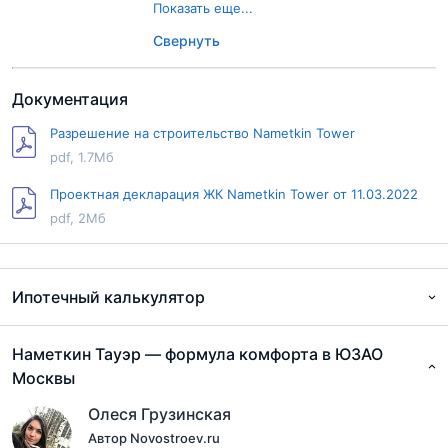
Банк Открытие
Показать еще...
Промсвязьбанк
Свернуть
Росбанк
Сбер Банк
ВТБ
Документация
Разрешение на строительство Nametkin Tower
pdf, 1.7Мб
Проектная декларация ЖК Nametkin Tower от 11.03.2022
pdf, 2Мб
Ипотечный калькулятор
Эксклюзивные ипотечные предложения от продавца
Наметкин Тауэр ― формула комфорта в ЮЗАО
Москвы
Олеся Грузинская
Скидки и акции от застройщика
Автор Novostroev.ru