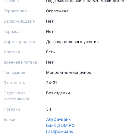
Паркинг
Подземный паркинг на 670 машиномест
Территория
Огорожена
Балкон/Лоджия
Нет
Терраса
Нет
Форма продажи
Договор долевого участия
Ипотека
Есть
Военная ипотека
Нет
Тип здания
Монолитно-кирпичное
Этажность
24-31
Отделка от
Без отделки
застройщика
Потолки
3.1
Альфа-Банк
Банки
Банк ДОМ.РФ
Газпромбанк