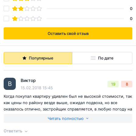
0
0
Оставить свой отзыв
Популярные
По дате
Виктор
В
19
8
15.02.2018 15:45
Когда покупал квартиру удивлен был не высокой стоимости, так
как цены по району везде выше, ожидал подвоха, но все
оказалось отлично, застройщик справляется, в любую погоду на
стройке много рабочих, правда после установки фасадов их не
Читать полностью
так заметно)) каждый день наблюдаю за процессом
Ответить