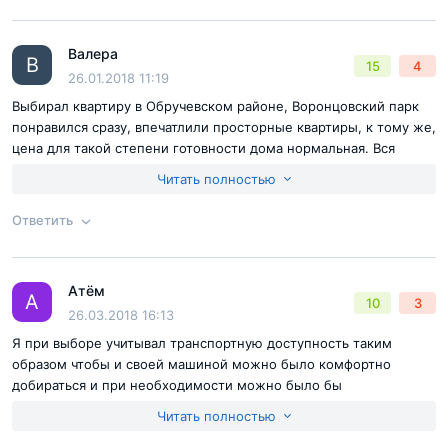
Валера
Ответ на отзыв
@Виктор
В
15
4
26.01.2018 11:19
Выбирал квартиру в Обручевском районе, Воронцовский парк
понравился сразу, впечатлили просторные квартиры, к тому же,
цена для такой степени готовности дома нормальная. Вся
необходимая инфраструктура присутствует. Двор закрытый, что
Читать полностью
очень хорошо в плане безопасности. Рассматривал и другие
ЖК, но все, же они существенно уступают по комфорту или
Ответить
слишком высокая стоимость. Оформление документов много
времени не заняло.
Согласен с
правилами публикации
на сайте
Атём
Ответ на отзыв
@Валера
А
10
3
Отправить комментарий
26.03.2018 16:13
Я при выборе учитывал транспортную доступность таким
образом чтобы и своей машиной можно было комфортно
добираться и при необходимости можно было бы
воспользоваться метро, естественно и застройщик должен
Читать полностью
быть серьезный и с хорошей репутацией. Этот ЖК полностью