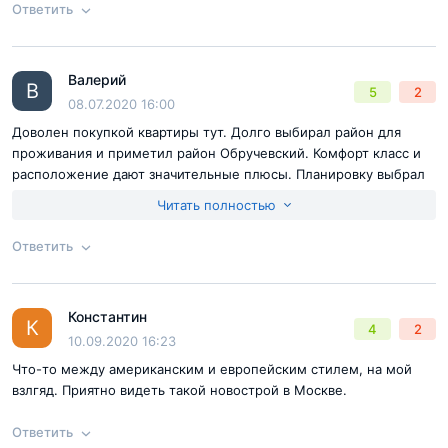
удовлетворяет мои требования к комфортному проживанию.
Ответить
Жду ключи и надеюсь, что мое мнение о застройщике и ЖК не
изменится
Согласен с
правилами публикации
на сайте
Валерий
Ответ на отзыв
@Атём
В
5
2
Отправить комментарий
08.07.2020 16:00
Доволен покупкой квартиры тут. Долго выбирал район для
проживания и приметил район Обручевский. Комфорт класс и
расположение дают значительные плюсы. Планировку выбрал
свободную и сделал ремонт на свой вкус. Рядом места для
Читать полностью
досуга, это 2 торговых центра и Воронцовский парк. Наличие
парковочных мест небольшое, но это сейчас у многих жк. В
Ответить
целом я доволен
Согласен с
правилами публикации
на сайте
Константин
Ответ на отзыв
@Валерий
К
4
2
Отправить комментарий
10.09.2020 16:23
Что-то между американским и европейским стилем, на мой
взлгяд. Приятно видеть такой новострой в Москве.
Ответить