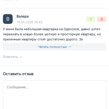
Экология смягчается тем, что в районе полно зелени.
Согласен с
правилами публикации
на сайте
Валера
Ответ на отзыв
@Диана Корзун
В
1
0
Отправить комментарий
14.05.2018 19:43
У меня была небольшая квартирка на Одесской, давно хотел
переехать в новую более уютную и просторную квартиру, но
приличные квартиры стоят достаточно дорого. За
строительством этого ЖК наблюдал почти ежедневно, и мечтал
Читать полностью
купить в нем квартиру. Недавно продал старую квартиру и взял
ипотеку. Какое-то время придется пожить с родителями, но
Ответить
зато эти небольшие неудобства стоят того.
Согласен с
правилами публикации
на сайте
Оставить отзыв
Ответ на отзыв
@Валера
Отправить комментарий