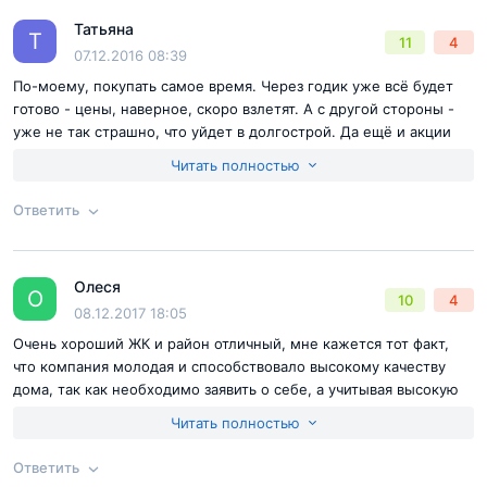
Татьяна
Ответ на отзыв
@Витлик
Т
11
4
07.12.2016 08:39
По-моему, покупать самое время. Через годик уже всё будет
готово - цены, наверное, скоро взлетят. А с другой стороны -
уже не так страшно, что уйдет в долгострой. Да ещё и акции
сейчас. Присматриваюсь к этом ЖК и ещё двум. Пока вот точно
Читать полностью
не могу определиться.
Ответить
Согласен с
правилами публикации
на сайте
Олеся
Ответ на отзыв
@Татьяна
О
10
4
Отправить комментарий
08.12.2017 18:05
Очень хороший ЖК и район отличный, мне кажется тот факт,
что компания молодая и способствовало высокому качеству
дома, так как необходимо заявить о себе, а учитывая высокую
конкуренции основной упор сделан именно на качестве и
Читать полностью
комфорте. По моему мнению, РГ справляются с задачей
отлично.
Ответить