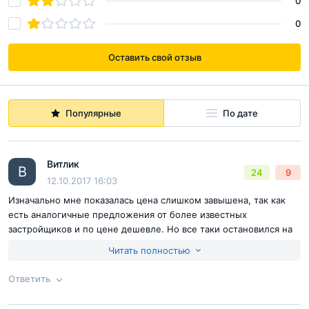
0
0
Оставить свой отзыв
Популярные
По дате
Витлик
В
24
9
12.10.2017 16:03
Изначально мне показалась цена слишком завышена, так как
есть аналогичные предложения от более известных
застройщиков и по цене дешевле. Но все таки остановился на
этом варианте потому, что плюсы перевесили в пользу этого
Читать полностью
жк. К тому же мне очень понравилось как реализуется сам
проект, ну самое главное район очень хороший.
Ответить