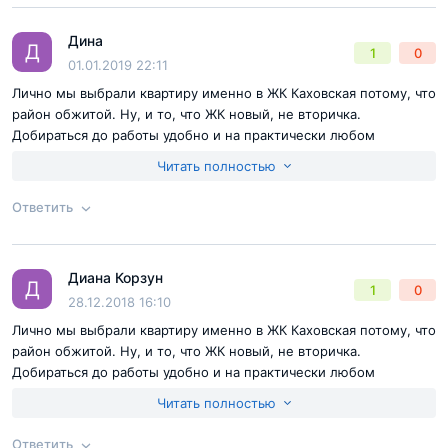
Дина
Ответ на отзыв
@Илона
Д
Согласен с
правилами публикации
на сайте
1
0
01.01.2019 22:11
Лично мы выбрали квартиру именно в ЖК Каховская потому, что
Отправить комментарий
район обжитой. Ну, и то, что ЖК новый, не вторичка.
Добираться до работы удобно и на практически любом
транспорте — вот это вот всё заинтересовало, стали думать в
Читать полностью
этом направлении. Даже то, что рядом парки, мы заметили уже
потом. Планировки еще понравились, подземный паркинг.
Ответить
Экология смягчается тем, что в районе полно зелени.
Согласен с
правилами публикации
на сайте
Диана Корзун
Ответ на отзыв
@Дина
Д
1
0
Отправить комментарий
28.12.2018 16:10
Лично мы выбрали квартиру именно в ЖК Каховская потому, что
район обжитой. Ну, и то, что ЖК новый, не вторичка.
Добираться до работы удобно и на практически любом
транспорте — вот это вот всё заинтересовало, стали думать в
Читать полностью
этом направлении. Даже то, что рядом парки, мы заметили уже
потом. Планировки еще понравились, подземный паркинг.
Ответить