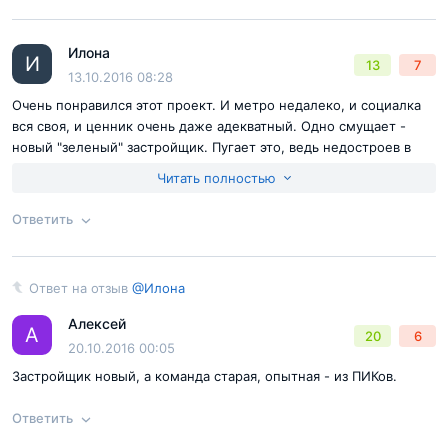
Согласен с
правилами публикации
на сайте
Илона
Ответ на отзыв
@Олеся
И
13
7
Отправить комментарий
13.10.2016 08:28
Очень понравился этот проект. И метро недалеко, и социалка
вся своя, и ценник очень даже адекватный. Одно смущает -
новый "зеленый" застройщик. Пугает это, ведь недостроев в
Москве - ну очень много. Что посоветуете на данный счет?
Читать полностью
Ответить
Согласен с
правилами публикации
на сайте
Ответ на отзыв
@Илона
Ответ на отзыв
@Илона
Отправить комментарий
Алексей
А
20
6
20.10.2016 00:05
Застройщик новый, а команда старая, опытная - из ПИКов.
Ответить