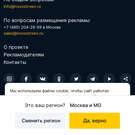
info@novostroev.ru
По вопросам размещения рекламы:
+7 (495) 204-29-59 в Москве
sales@novostroev.ru
О проекте
Рекламодателям
Контакты
Мы используем файлы cookie, чтобы сайт работал
© 2026 NOVOSTROEV.RU
корректно и становился удобнее для вас. Продолжая
пользоваться сайтом, вы соглашаетесь с использованием
Это ваш регион?
Москва и МО
Политика обработки персональных данных
cookie.
Пользовательское соглашение
Принимаю
Сменить регион
Да, верно
Карта сайта