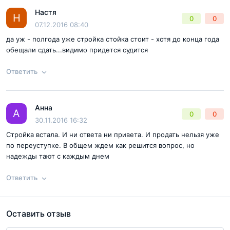
Настя
Ответ на отзыв
@Витя
Н
0
0
07.12.2016 08:40
да уж - полгода уже стройка стойка стоит - хотя до конца года
обещали сдать...видимо придется судится
Ответить
Анна
Ответ на отзыв
@Настя
А
0
0
Согласен с
правилами публикации
на сайте
30.11.2016 16:32
Стройка встала. И ни ответа ни привета. И продать нельзя уже
Отправить комментарий
по переуступке. В общем ждем как решится вопрос, но
надежды тают с каждым днем
Ответить
Оставить отзыв
Согласен с
правилами публикации
на сайте
Ответ на отзыв
@Анна