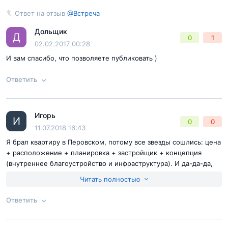
Ответ на отзыв
@Встреча
Ответ на отзыв
@Встреча
Отправить комментарий
Дольщик
Д
0
1
02.02.2017 00:28
И вам спасибо, что позволяете публиковать )
Ответить
Игорь
Ответ на отзыв
@Встреча
И
Согласен с
правилами публикации
на сайте
0
0
11.07.2018 16:43
Я брал квартиру в Перовском, потому все звезды сошлись: цена
Отправить комментарий
+ расположение + планировка + застройщик + концепция
(внутреннее благоустройство и инфраструктура). И да-да-да,
зеленый район. Ленивый об этом только не написал. Просто
Читать полностью
это действительно круто и приятно, глазу и дышать, да и
вечером пройтись приятно будет. Приемку я вообще уже
Ответить
прошел, поэтому и писал про материалы и сырье, добротно
сделали, дешево и одноразово не выглядит. У меня претензий
Согласен с
правилами публикации
на сайте
нет. Это был мой выбор и решение я принял правильное.