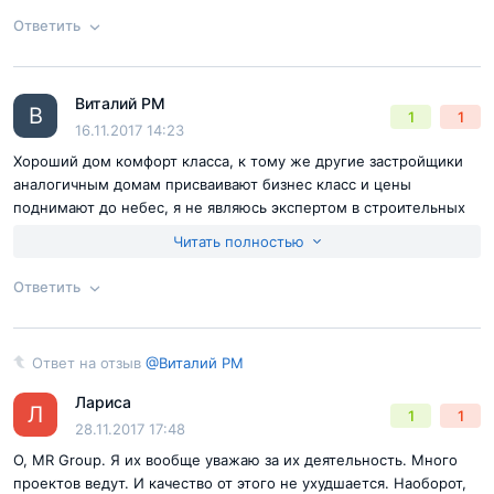
Перовский, но довольна им. Какие бы ситуации не
Ответить
проскакивали, я все же думаю, что качество не подкачает. Мне
важнее вопрос инфраструктуры и стоимости. Деньги мы
Согласен с
правилами публикации
на сайте
заплатили не сумасшедшие. А условия для жизни хорошие. По
Виталий РМ
крайней мере на что точно можно не жаловаться так это на
Ответ на отзыв
@Ирина
В
1
1
Отправить комментарий
16.11.2017 14:23
воздух и экологию. Да и на инфраструктуру тоже. Для молодых
семей в самый раз, особенно учитывая ценник. Есть где с
Хороший дом комфорт класса, к тому же другие застройщики
коляской гулять (парки), а не вдоль дорог.
аналогичным домам присваивают бизнес класс и цены
поднимают до небес, я не являюсь экспертом в строительных
материалах, полагаюсь на выбор застройщика, главное что бы
Читать полностью
уютно было. Не доверять МР групп лично у меня причин нет.
Ответить
Согласен с
правилами публикации
на сайте
Ответ на отзыв
@Виталий РМ
Ответ на отзыв
@Виталий РМ
Отправить комментарий
Лариса
Л
1
1
28.11.2017 17:48
О, MR Group. Я их вообще уважаю за их деятельность. Много
проектов ведут. И качество от этого не ухудшается. Наоборот,