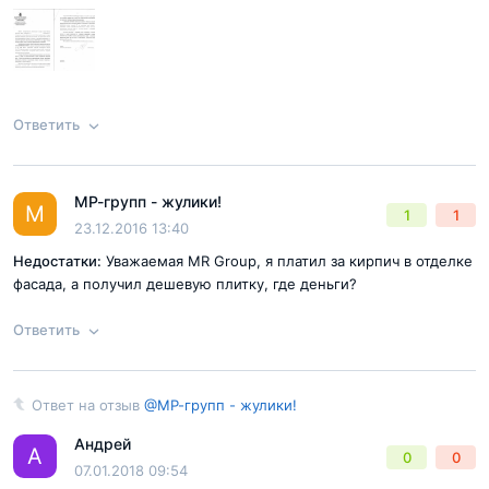
отправлять жалобы в Мосгосстройнадзор и другие надзорные
Согласен с
правилами публикации
на сайте
органы, что мы не согласны с изменением проектной
декларации. Призываю вас не быть безучастными в
Отправить комментарий
сложившейся ситуации! В противном случае застройщик может
воспользоваться эти и далее в одностороннем порядке
Ответить
удешевлять проект. Ведь это всегда влечет за собой ухудшение
качества строительства.
МР-групп - жулики!
Ответ на отзыв
@Ирина
М
1
1
23.12.2016 13:40
Недостатки:
Уважаемая MR Group, я платил за кирпич в отделке
фасада, а получил дешевую плитку, где деньги?
Ответить
Ответ на отзыв
@МР-групп - жулики!
Ответ на отзыв
@МР-групп - жулики!
Согласен с
правилами публикации
на сайте
Андрей
А
0
0
07.01.2018 09:54
Отправить комментарий