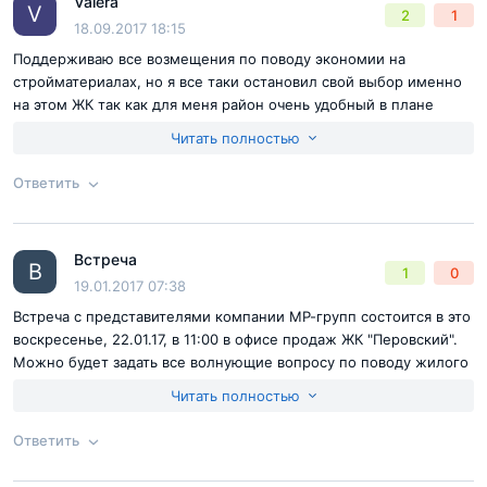
Valera
повезло взять со скидкой. Но хотя, я вижу, что и сейчас акции
Ответ на отзыв
@Татьяна
V
2
1
Отправить комментарий
18.09.2017 18:15
не редкость. Взять можно довольно выгодно. Я могу сказать,
что не разочаровал нас комплекс и застройщик.
Поддерживаю все возмещения по поводу экономии на
стройматериалах, но я все таки остановил свой выбор именно
на этом ЖК так как для меня район очень удобный в плане
транспортной доступности к тому же очень много зелени
Читать полностью
вокруг, планировки, цена меня устраивают. По поводу внешнего
вида ЖК, если и будет расхождение от ПД, то это не
Ответить
принципиально, ведь все равно дома будут выглядеть
современными.
Согласен с
правилами публикации
на сайте
Встреча
Ответ на отзыв
@Valera
В
1
0
Отправить комментарий
19.01.2017 07:38
Встреча с представителями компании МР-групп состоится в это
воскресенье, 22.01.17, в 11:00 в офисе продаж ЖК "Перовский".
Можно будет задать все волнующие вопросу по поводу жилого
комплекса.
Читать полностью
Ответить
Согласен с
правилами публикации
на сайте