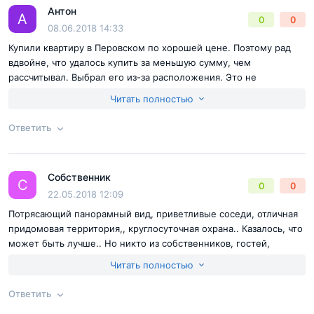
Антон
Ответ на отзыв
@Игорь
Достоинства:
Ничего кардинально отличного от других я не
А
0
0
Отправить комментарий
08.06.2018 14:33
скажу. Естественно плюс от расположения, приемлемая цена,
хорошая внутренняя инфраструктура, качественное сырье и
Купили квартиру в Перовском по хорошей цене. Поэтому рад
материалы – это я уже по приемке оценил, выдержали сроки
вдвойне, что удалось купить за меньшую сумму, чем
сдачи.
рассчитывал. Выбрал его из-за расположения. Это не
Недостатки:
Да вроде и нет таких.
единственный критерий отбора был, но самый для меня
Читать полностью
важный. У Перовского выгодное расположение с точки зрения
экологии. Уже начали ключи выдавать, у меня приемка через
Ответить
неделю. Естественно жду, но со спокойным настроем, я в
застройщике и за качество уверен. Пока проблем никаких не
Согласен с
правилами публикации
на сайте
было, покупкой доволен. Возможно дополню отзыв, после
Собственник
приемки.
Ответ на отзыв
@Антон
С
0
0
Отправить комментарий
22.05.2018 12:09
Потрясающий панорамный вид, приветливые соседи, отличная
придомовая территория,, круглосуточная охрана.. Казалось, что
может быть лучше.. Но никто из собственников, гостей,
строителей не подозревает об опасности, которой может стать
Читать полностью
фатальной для собственников, их близких и персонала.
Представьте, вы с семьей, дизайнером, прорабом и, самое
Ответить
страшное, один едете в комфортабельном лифте Отис в свою