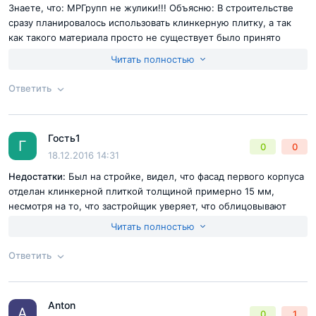
Знаете, что: МРГрупп не жулики!!! Объясню: В строительстве
сразу планировалось использовать клинкерную плитку, а так
как такого материала просто не существует было принято
указать в названии клинкерный кирпич, так как плитка
Читать полностью
получается способом его разрезом.
Ответить
Согласен с
правилами публикации
на сайте
Отправить комментарий
Гость1
Ответ на отзыв
@МР-групп - жулики!
Г
0
0
18.12.2016 14:31
Недостатки:
Был на стройке, видел, что фасад первого корпуса
отделан клинкерной плиткой толщиной примерно 15 мм,
несмотря на то, что застройщик уверяет, что облицовывают
клинкерным кирпичом формата 250х85(t)х65(h)мм. В
Читать полностью
проектной декларации также указан кирпич. Вопрос, кто
ворует, застройщик или на стройке?
Ответить
Согласен с
правилами публикации
на сайте
Anton
Ответ на отзыв
@Гость1
A
0
1