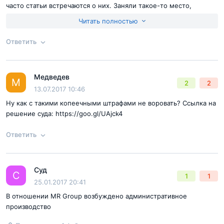
часто статьи встречаются о них. Заняли такое-то место,
получили такое-то звание и тп. Все бы так работали, а не
Читать полностью
просчитывали, как себе в карман больше хапануть за счет
дольщиков.
Ответить
Согласен с
правилами публикации
на сайте
Отправить комментарий
Медведев
Ответ на отзыв
@Виталий РМ
М
2
2
13.07.2017 10:46
Ну как с такими копеечными штрафами не воровать? Ссылка на
решение суда: https://goo.gl/UAjck4
Ответить
Суд
Ответ на отзыв
@Медведев
С
1
1
Согласен с
правилами публикации
на сайте
25.01.2017 20:41
В отношении MR Group возбуждено административное
Отправить комментарий
производство