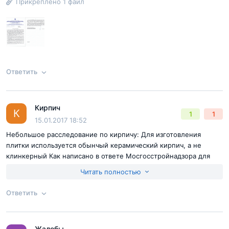
Прикреплено 1 файл
Согласен с
правилами публикации
на сайте
Ответить
Отправить комментарий
Кирпич
Ответ на отзыв
@Суд
К
1
1
15.01.2017 18:52
Небольшое расследование по кирпичу: Для изготовления
плитки используется обынчый керамический кирпич, а не
клинкерный Как написано в ответе Мосгосстройнадзора для
облицовки: "... применяются керамические плитки, полученные
Читать полностью
путем срезки в построечных условиях наружной грани
облицовочного кирпича различных производителей, различных
Ответить
марок от М150 до М200 и различным водопоглощением". Нам
скинули фотографию со стройки упаковок кирпича, который
Согласен с
правилами публикации
на сайте
пилят на плитку http://s018.radikal.
Жалобы