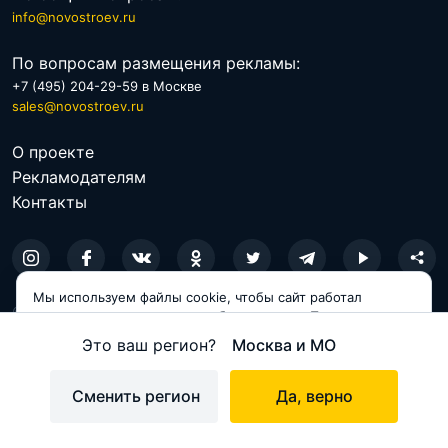
info@novostroev.ru
По вопросам размещения рекламы:
+7 (495) 204-29-59 в Москве
sales@novostroev.ru
О проекте
Рекламодателям
Контакты
Мы используем файлы cookie, чтобы сайт работал
© 2026 NOVOSTROEV.RU
корректно и становился удобнее для вас. Продолжая
пользоваться сайтом, вы соглашаетесь с использованием
Это ваш регион?
Москва и МО
Политика обработки персональных данных
cookie.
Пользовательское соглашение
Принимаю
Сменить регион
Да, верно
Карта сайта