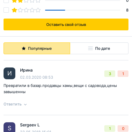
0
8
Оставить свой отзыв
Популярные
По дате
Ирина
И
3
1
02.03.2020 08:53
Превратили в базар.продавцы хамы,вещи с садовода,цены
завышенны
Ответить
Sergeev L
Ответ на отзыв
@Ирина
S
1
0