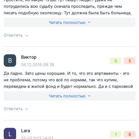
потрудились всю судьбу сначала проследить, прежде чем
писать подобную околесицу. Тут должна была быть больница,
но стройку заморозили. Когда взялись за Реформ на этом месте,
Читать полностью
то от того здания практически ничего не осталось, всё ветхое
демонтировали, оставшееся укрепили. Дом не высотный,
Ответить
нагрузка вполне, и даже с запасом прочности. Ничем он не
отличается от домов построенных с нуля, потому что он и есть
Согласен с
правилами публикации
на сайте
с нуля фактически. Не фантазируйте на пустом месте!
Виктор
Ответ на отзыв
@mafi81
Достоинства:
Уже всё перечислено наверное.
В
0
5
Отправить комментарий
06.12.2016 08:38
Недостатки:
Нет.
Да ладно. Зато цены хорошие. И то, что это апртаменты - это
не проблема, потому что всё по нормам, так что купим,
переведем в жилой фонд и будет нормально. Да и с парковкой
тут все хорошо - есть и подземка и обычная.
Читать полностью
Ответить
Согласен с
правилами публикации
на сайте
Lara
Ответ на отзыв
@Виктор
L
1
8
Отправить комментарий
25.07.2017 14:03