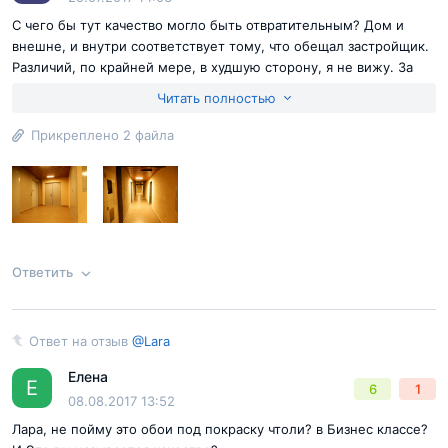
С чего бы тут качество могло быть отвратительным? Дом и
внешне, и внутри соответствует тому, что обещал застройщик.
Различий, по крайней мере, в худшую сторону, я не вижу. За
сроки ничего сказать не могу, ваша правда. Но хорошо хоть дом
Читать полностью
построен, риска что не достроят - нет.
Достоинства:
Дом построен.
Прикреплено 2 файла
Недостатки:
Ключи пока не передают.
Согласен с
правилами публикации
на сайте
Отправить комментарий
Ответить
Ответ на отзыв
@Lara
Ответ на отзыв
@Lara
Елена
Е
6
1
08.08.2017 13:52
Лара, не пойму это обои под покраску чтоли? в Бизнес классе?