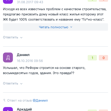
Отправить комментарий
31.08.2017 09:43
Исходя из всех известных проблем с качеством строительства,
предлагаю присвоить дому новый класс жилья которому этот
ЖК будет 100% соответствовать и название ему "Го*но-класс".
Это долго строящиеся произведение опасно для жизни,
Читать полностью
полуразрушенный долгострой времен динозавров обернули
дешевым фасадом и выдают за бизнес класс! не смешите мои
Ответить
тапки))) так еще и в обещанный срок не успевают, ПОЗОР!!!
нужно быть полным идиотом чтобы купить вот это...
Согласен с
правилами публикации
на сайте
Даниил
Ответ на отзыв
@Алекс
Д
1
0
Отправить комментарий
16.10.2016 09:56
Услышал, что РеФорм строится на основе старого,
восьмидесятых годов, здания. Это правда??
Ответить
Ответ на отзыв
@Даниил
Ответ на отзыв
@Даниил
Согласен с
правилами публикации
на сайте
Аркадий