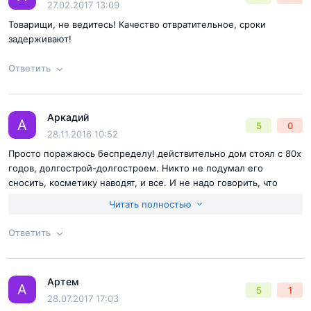
27.02.2017 13:09
Товарищи, не ведитесь! Качество отвратительное, сроки
задерживают!
Ответить
Аркадий
Ответ на отзыв
@Алена
А
5
0
Согласен с
правилами публикации
на сайте
28.11.2016 10:52
Просто поражаюсь беспределу! действительно дом стоял с 80х
Отправить комментарий
годов, долгострой-долгостроем. Никто не подумал его
сносить, косметику наводят, и все. И не надо говорить, что
доливали монолит. Это пред. Монолит "долить" - это бред. Не
Читать полностью
связывайтесь с этим "счастьем", ибо не оберетесь проблем!!
Ответить
Согласен с
правилами публикации
на сайте
Артем
Ответ на отзыв
@Аркадий
А
5
1
Отправить комментарий
28.07.2017 17:03