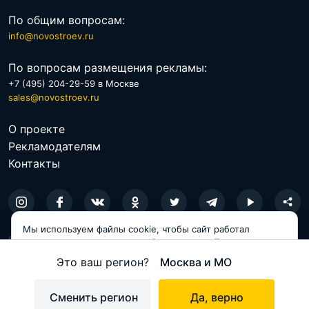
По общим вопросам:
info@novostroev.ru
По вопросам размещения рекламы:
+7 (495) 204-29-59 в Москве
sales@novostroev.ru
О проекте
Рекламодателям
Контакты
Мы используем файлы cookie, чтобы сайт работал
© 2026 NOVOSTROEV.RU
корректно и становился удобнее для вас. Продолжая
пользоваться сайтом, вы соглашаетесь с использованием
Это ваш регион?
Москва и МО
Политика обработки персональных данных
cookie.
Пользовательское соглашение
Принимаю
Сменить регион
Да, верно
Карта сайта