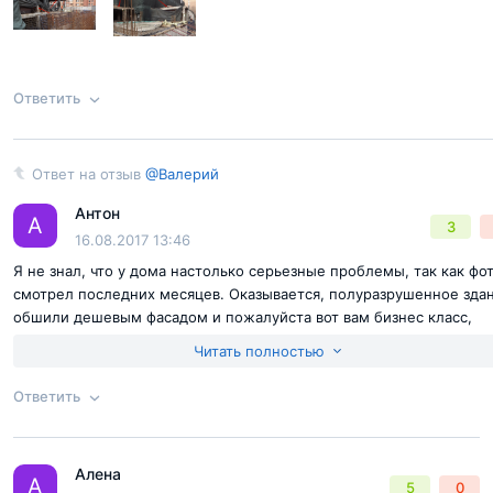
Ответить
Ответ на отзыв
@Валерий
Ответ на отзыв
@Валерий
Антон
А
3
16.08.2017 13:46
Я не знал, что у дома настолько серьезные проблемы, так как фо
смотрел последних месяцев. Оказывается, полуразрушенное зда
обшили дешевым фасадом и пожалуйста вот вам бизнес класс,
просто слов нет... Манагеры утверждают что старый долгострой
Читать полностью
снесен, хоть бы фото удалили со своего сайта.
Ответить
Согласен с
правилами публикации
на сайте
Отправить комментарий
Алена
Ответ на отзыв
@Валерий
А
5
0