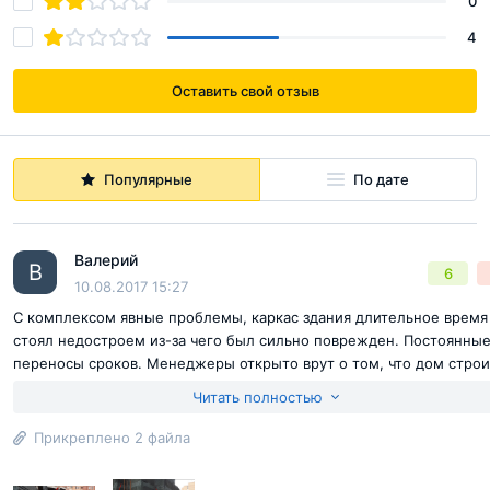
0
4
Оставить свой отзыв
Популярные
По дате
Валерий
В
6
10.08.2017 15:27
С комплексом явные проблемы, каркас здания длительное время
стоял недостроем из-за чего был сильно поврежден. Постоянны
переносы сроков. Менеджеры открыто врут о том, что дом стро
заново, на самом деле разрушенные колоны просто обмазали
Читать полностью
свежим бетоном. Делайте выводы о качестве дома. Все это видн
ранних отчетах о строительстве на официальном сайте ЖК.
Прикреплено 2 файла
http://dl3.joxi.net/drive/2017/08/10/0000/0447/4543/43/b7afbfc387.
http://dl3.joxi.net/drive/2017/08/10/0000/0447/4543/43/e7b4345ce0