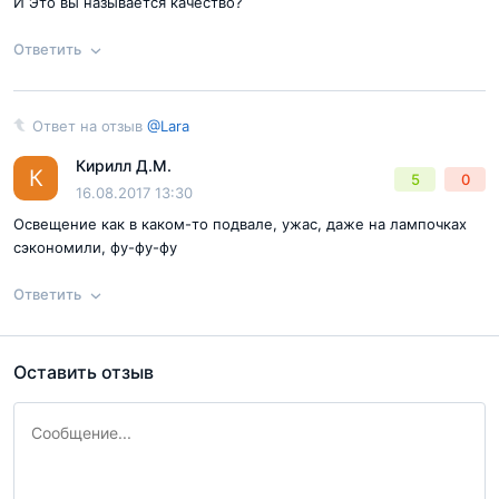
И Это вы называется качество?
Ответить
Согласен с
правилами публикации
на сайте
Ответ на отзыв
@Lara
Ответ на отзыв
@Lara
Кирилл Д.М.
Отправить комментарий
К
5
0
16.08.2017 13:30
Освещение как в каком-то подвале, ужас, даже на лампочках
сэкономили, фу-фу-фу
Ответить
Согласен с
правилами публикации
на сайте
Оставить отзыв
Ответ на отзыв
@Lara
Отправить комментарий