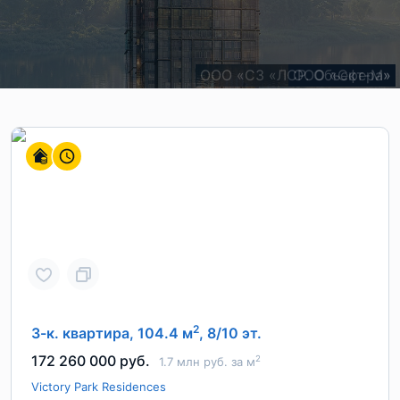
ООО "СЗ "ВАВИЛОВА-СИТИ"
ООО «СЗ «ЛСР. Объект-М»
ООО «Сфера»
!
2
3-к. квартира, 104.4 м
, 8/10 эт.
172 260 000 руб.
2
1.7 млн руб. за м
Victory Park Residences