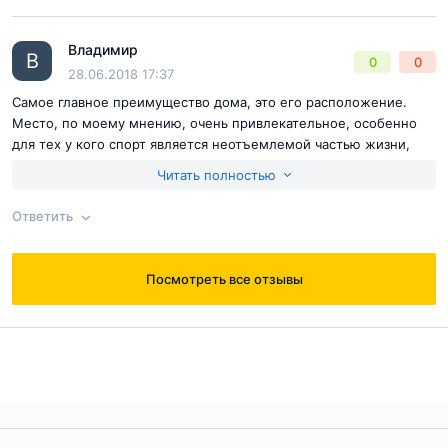
Хватит всем!
Владимир
В
0
0
28.06.2018 17:37
Самое главное преимущество дома, это его расположение.
Место, по моему мнению, очень привлекательное, особенно
для тех у кого спорт является неотъемлемой частью жизни,
вблизи пруды и парки, все очень круто
Читать полностью
Ответить
Посмотреть все отзывы
Ответ на отзыв
@Владимир
Жильё только для золотых медалистов
Квартиры в “Счастье в Олимпийской деревне” делятся
на одно-, двух-, трёх- и четырёхкомнатные, а их
площади начинаются с внушительных 47 и доходят до