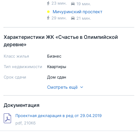
23 мин.
19 мин.
Мичуринский проспект
29 мин.
21 мин.
Характеристики ЖК «Счастье в Олимпийской
деревне»
Класс жилья
Бизнес
Тип недвижимости
Квартиры
Срок сдачи
Дом сдан
Смотреть ещё
Ход строительства
Строительство завершено
Паркинг
2-уровневый подземный паркинг на 72 м/
места, гостевая автостоянка.
Документация
Стоимость
1 417 500 - 3 075 000 руб.
Проектная декларация в ред от 29.04.2019
машиноместа
pdf, 210Кб
Территория
Огорожена