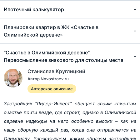
Благоустройство
Зоны отдыха, комплексная система
Ипотечный калькулятор
охраны жилого комплекса.
территории
Свободная
Есть
планировка
Эксклюзивные ипотечные предложения от продавца
Планировки квартир в ЖК «Счастье в
Олимпийской деревне»
Балкон/Лоджия
Есть
Коммерческая ипотека МКБ, первый взнос - 10%
Терраса
Нет
"Счастье в Олимпийской деревне".
Ставка 9,5% от 1 до 30 лет
Форма продажи
Продажи завершены
Переосмысление знакового для столицы места
Ипотека
Есть
Станислав Круглицкий
Коммерческая ипотека Абсолют Банк, первый взнос -
Автор Novostroev.ru
Военная ипотека
Нет
20% Ставка 10,84% от 1 до 15 лет
Авторское описание
Тип здания
Монолитное
Этажность
14
Коммерческая ипотека Металлинвестбанк, первый
Застройщик “Лидер-Инвест” обещает своим клиентам
взнос - 20% Ставка 10,8% от 1 до 15 лет
Отделка от
Без отделки
счастье почти везде, где строит, однако в Олимпийской
застройщика
деревне надежды на него особенно высоки – как на
Еще 2
Потолки
3
нашу сборную каждый раз, когда она отправляется на
Коммерческая ипотека Совкомбанк, первый взнос -
Олимпиаду. Рассказываем, каким образом застройщик
Квартир на этаже
20% Ставка 12,49% от 1 до 30 лет
5/6