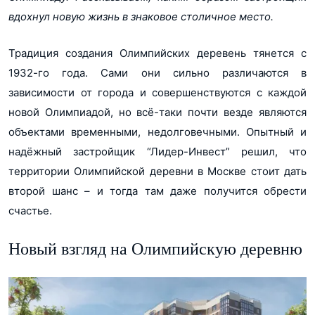
* Предоставленная информация носит ознакомительный
характер. Условия уточняйте в отделе продаж.
вдохнул новую жизнь в знаковое столичное место.
Количество квартир
74 (Общее кол-во)
74
Коммерческая ипотека СМП, первый взнос - 35%
Традиция создания Олимпийских деревень тянется с
Количество лифтов
2
Ставка 13,29% от 3 до 15 лет
Показать все 7 планировок
1932-го года. Сами они сильно различаются в
Абсолют Банк
Банки
зависимости от города и совершенствуются с каждой
Банк ДОМ.РФ
Банк Санкт-Петербург
новой Олимпиадой, но всё-таки почти везде являются
Банк УРАЛСИБ
Показать еще...
объектами временными, недолговечными. Опытный и
Банк Возрождение
надёжный застройщик “Лидер-Инвест” решил, что
Банк Зенит
ДельтаКредит
территории Олимпийской деревни в Москве стоит дать
Газпромбанк
второй шанс – и тогда там даже получится обрести
МТС Банк
Банк Открытие
счастье.
Райффайзенбанк
РосЕвроБанк
Новый взгляд на Олимпийскую деревню
Россельхозбанк
Сбер Банк
СМП Банк
ВТБ