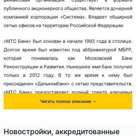
публичного акционерного общества. Является дочерней
компанией корпорации «Система». Владеет обширной
сетью офисов на территории Российской Федерации.
«МТС Банк» был основан в начале 1993 года в столице.
Долгое время был известен под аббревиатурой МБРР,
которая понималась как Московский Банк
Реконструкции и Развития. Нынешнее имя банк получил
только в 2012 году. В то же время к нему был
присоединен «Далькомбанк» с сетью представительств.
«МТС Банк» предоставляет полный спектр ключевых
финансовых услуг: оформляет кредитование, размещает
Читать полное описание
вклады по широкому списку депозитных программ,
выпускает карты, осуществляет платежи и переводы,
предоставляет ячейки для хранения и другое.
Новостройки, аккредитованные