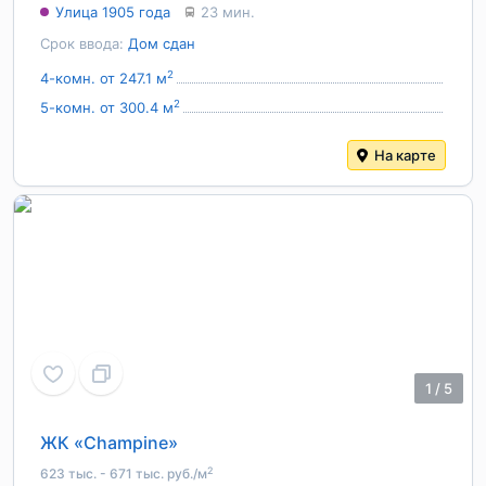
Улица 1905 года
23 мин.
Срок ввода:
Дом сдан
2
4-комн. от 247.1 м
2
5-комн. от 300.4 м
На карте
1
/
5
ЖК «Champine»
2
623 тыс. - 671 тыс. руб./м