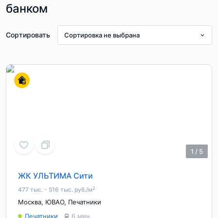
банком
«МТС Банк» предлагает оформить ипотечное
кредитование для покупки жилых метров в
Сортировать
Сортировка не выбрана
новостройках или на рынке вторичной недвижимости.
Есть возможность воспользоваться государственной
поддержкой.
1
/
5
ЖК УЛЬТИМА Сити
2
477 тыс. - 516 тыс. руб./м
Москва
,
ЮВАО
,
Печатники
Печатники
6 мин.