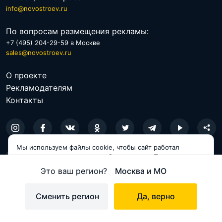
info@novostroev.ru
По вопросам размещения рекламы:
+7 (495) 204-29-59 в Москве
sales@novostroev.ru
О проекте
Рекламодателям
Контакты
Мы используем файлы cookie, чтобы сайт работал
© 2026 NOVOSTROEV.RU
корректно и становился удобнее для вас. Продолжая
пользоваться сайтом, вы соглашаетесь с использованием
Политика обработки персональных данных
Это ваш регион?
Москва и МО
cookie.
Пользовательское соглашение
Принимаю
Сменить регион
Да, верно
Карта сайта