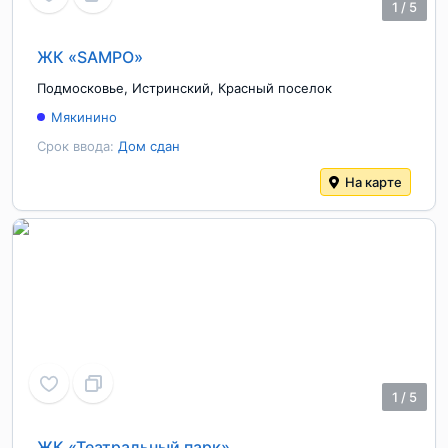
1
/
5
ЖК «SAMPO»
Подмосковье
,
Истринский
,
Красный поселок
Мякинино
Срок ввода:
Дом сдан
На карте
1
/
5
ЖК «Театральный парк»