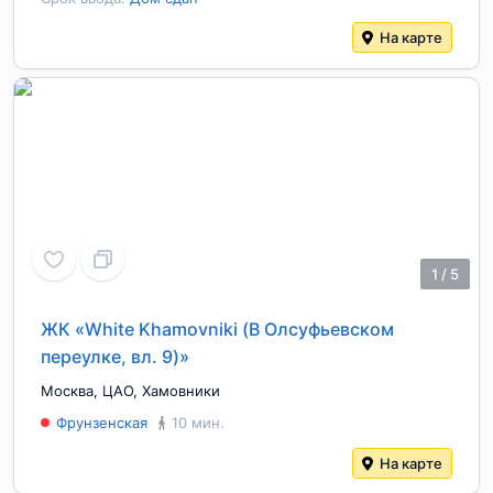
На карте
1
/
5
ЖК «White Khamovniki (В Олсуфьевском
переулке, вл. 9)»
Москва
,
ЦАО
,
Хамовники
Фрунзенская
10 мин.
На карте