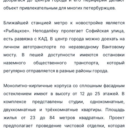
Проектная декларация ЖК Живи в Рыбацком к.34
объект привлекательным для многих петербуржцев.
pdf, 3Мб
Ближайшей станцией метро к новостройке является
Проектная декларация ЖК Живи в Рыбацком к.35
«Рыбацкое». Неподалёку пролегает Софийская улица,
pdf, 3Мб
есть развязка с КАД. В центр города можно доехать на
ПД ЖК Живи в Рыбацком уч.9 0от 30.08.2018
Показать все 20 планировок
личном автотранспорте по неразводному Вантовому
pdf, 461Кб
мосту. В пешей доступности имеются остановки
ПД ЖК Живи в Рыбацком уч.12 от 25.07.2018
наземного общественного транспорта, который
pdf, 897Кб
регулярно отправляется в разные районы города.
ПД ЖК Живи в Рыбацком уч.14 от 25.07.2018
pdf, 871Кб
Монолитно-кирпичные корпуса со сплошным фасадным
остеклением имеют в высоту от 12 до 25 этажей. В
ПД ЖК Живи в Рыбацком уч.15 от 25.07.2018
pdf, 846Кб
комплексе представлены студии, однокомнатные,
двухкомнатные и трёхкомнатные квартиры. Площадь
ПД ЖК Живи в Рыбацком уч.20 от 25.07.2018
жилья от 23 до 84 метров квадратных. Проект
pdf, 991Кб
предполагает проведение чистовой отделки, которая
ПД ЖК Живи в Рыбацком уч.22 от 25.07.2018