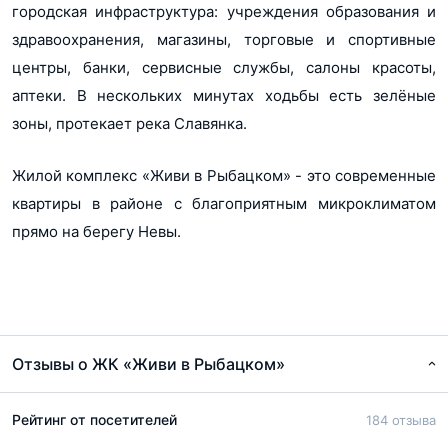
городская инфраструктура: учреждения образования и
pdf, 714Кб
здравоохранения, магазины, торговые и спортивные
Разрешение на ввод в эксплуатацию ЖК Живи в Рыбацком
центры, банки, сервисные службы, салоны красоты,
корп. 34
аптеки. В нескольких минутах ходьбы есть зелёные
pdf, 712Кб
зоны, протекает река Славянка.
Разрешение на ввод в эксплуатацию ЖК Живи в Рыбацком
корп. 35
Жилой комплекс «Живи в Рыбацком» - это современные
pdf, 712Кб
квартиры в районе с благоприятным микроклиматом
ПД ЖК Живи в Рыбацком 90 уч. от 01.04.2019
прямо на берегу Невы.
pdf, 179Кб
ПД ЖК Живи в Рыбацком 75 уч. от 01.04.2019
pdf, 239Кб
ПД ЖК Живи в Рыбацком 68 уч. от 01.04.2019
Отзывы о ЖК «Живи в Рыбацком»
pdf, 266Кб
ПД ЖК Живи в Рыбацком 64 уч. от 01.04.2019
Рейтинг от посетителей
184 отзыва
pdf, 203Кб