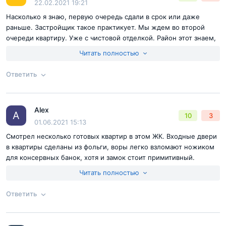
22.02.2021 19:21
Насколько я знаю, первую очередь сдали в срок или даже
раньше. Застройщик такое практикует. Мы ждем во второй
очереди квартиру. Уже с чистовой отделкой. Район этот знаем,
живем тут четыре года на съемном жилье, удобно, привыкли
Читать полностью
уже.
Ответить
Согласен с
правилами публикации
на сайте
Alex
Ответ на отзыв
@Шарапов Игорь
A
10
3
Отправить комментарий
01.06.2021 15:13
Смотрел несколько готовых квартир в этом ЖК. Входные двери
в квартиры сделаны из фольги, воры легко взломают ножиком
для консервных банок, хотя и замок стоит примитивный.
Ванные самые дешевые стальные - на выброс. Двери тоже
Читать полностью
самые дешевые ламинированные и долго не протянут,
особенно в ванной. Электрика - безродный EKF, точнее
Ответить
подвальный Китай. Плитка есть в ванных, везде одинаковая
розовая, положена как повезет. Где-то нормально, а где-то
Согласен с
правилами публикации
на сайте
кое-как. Все трубы пущены по стенам. Даже в однокомнатных