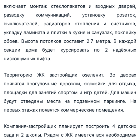
включает монтаж стеклопакетов и входных дверей,
pdf, 966Кб
разводку коммуникаций, установку розеток,
ПД ЖК Живи в Рыбацком уч.23 от 25.07.2018
выключателей, радиаторов отопления и счётчиков,
pdf, 805Кб
укладку ламината и плитки в кухне и санузлах, поклейку
ПД ЖК Живи в Рыбацком уч.24 от 25.07.2018
обоев. Высота потолков составит 2,7 метра. В каждой
pdf, 963Кб
секции дома будет курсировать по 2 надёжных
ПД ЖК Живи в Рыбацком уч.26 от 25.07.2018
низкошумных лифта.
pdf, 1Мб
Территорию ЖК застройщик озеленит. Во дворах
ПД ЖК Живи в Рыбацком уч.64 от 25.07.2018
появятся прогулочные дорожки, скамейки для отдыха,
pdf, 4.6Мб
площадки для занятий спортом и игр детей. Для машин
ПД ЖК Живи в Рыбацком уч.68 от 25.07.2018
будут отведены места на подземном паркинге. На
pdf, 1Мб
первых этажах появятся коммерческие помещения.
ПД ЖК Живи в Рыбацком уч.75 от 06.08.2018
pdf, 776Кб
Компания-застройщик планирует построить 4 детских
Разрешение на ввод в эксплуатацию ЖК Живи в Рыбацком
сада и 2 школы. Рядом с ЖК имеется вся необходимая
корп. 33