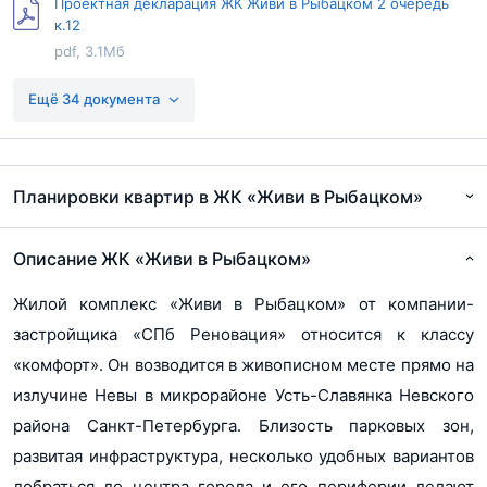
Проектная декларация ЖК Живи в Рыбацком 2 очередь
к.12
pdf, 3.1Мб
Проектная декларация ЖК Живи в Рыбацком 2 очередь
Ещё 34 документа
к.13
pdf, 3.2Мб
Проектная декларация ЖК Живи в Рыбацком 2 очередь
Планировки квартир в ЖК «Живи в Рыбацком»
к.23
pdf, 3.1Мб
Описание ЖК «Живи в Рыбацком»
Проектная декларация ЖК Живи в Рыбацком 2 очередь
к.26
Жилой комплекс «Живи в Рыбацком» от компании-
pdf, 3.1Мб
застройщика «СПб Реновация» относится к классу
Проектная декларация ЖК Живи в Рыбацком 2 очередь
«комфорт». Он возводится в живописном месте прямо на
к.28
излучине Невы в микрорайоне Усть-Славянка Невского
pdf, 3.1Мб
района Санкт-Петербурга. Близость парковых зон,
Проектная декларация ЖК Живи в Рыбацком к.33
развитая инфраструктура, несколько удобных вариантов
pdf, 2.7Мб
добраться до центра города и его периферии делают