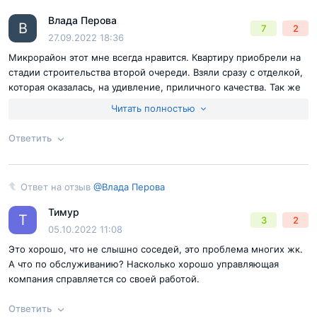
Согласен с
правилами публикации
на сайте
Влада Перова
Ответ на отзыв
@Анастасия
В
7
2
Отправить комментарий
27.09.2022 18:36
Микрорайон этот мне всегда нравится. Квартиру приобрели на
стадии строительства второй очереди. Взяли сразу с отделкой,
которая оказалась, на удивление, приличного качества. Так же
отмечу, что квартиры очень теплые, а соседей вообще не
Читать полностью
слышно. За ту стоимость, что мы отдали, все очень нравится.
Ответить
Согласен с
правилами публикации
на сайте
Ответ на отзыв
@Влада Перова
Ответ на отзыв
@Влада Перова
Отправить комментарий
Тимур
Т
3
2
05.10.2022 11:08
Это хорошо, что не слышно соседей, это проблема многих жк.
А что по обслуживанию? Насколько хорошо управляющая
компания справляется со своей работой.
Ответить