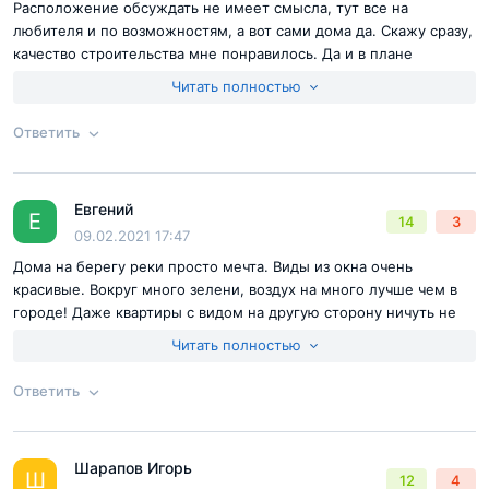
Расположение обсуждать не имеет смысла, тут все на
pdf, 224Кб
любителя и по возможностям, а вот сами дома да. Скажу сразу,
качество строительства мне понравилось. Да и в плане
обещаний в рекламе застройщик не подвел. В парадных домов
Читать полностью
чисто, отделка МОПов на первых этажах выполнена аккуратно,
лифты работают, почтовые ящики в наличии. Лифты отличные.
Ответить
Есть видеонаблюдение. Мы живем в студии, у нас по нормам в
ванной и на кухне электровентиляторы, поэтому с вытяжкой
проблем не имеем. А теперь вишенка на торте. На 16 этаже
Евгений
вид из окон просто невероятен! Вот чего-чего, а этого
Ответ на отзыв
@Даниил Горбань
Е
14
3
09.02.2021 17:47
сюрприза не ждали, но получили. Думаем в строящемся доме
взять двушку, т.к. планируем пополнение. Так же
Дома на берегу реки просто мечта. Виды из окна очень
присматриваем этаж по выше. Живи! В Рыбацком полон
красивые. Вокруг много зелени, воздух на много лучше чем в
приятных сюрпризов и полностью соответствует нашим
городе! Даже квартиры с видом на другую сторону ничуть не
ожиданиям!
хуже, ведь вокруг природа, а это глаз само по себе уже радует.
Читать полностью
Плотность застройки не высокая. Комфортная этажность.
Квартиры с отделкой, качество радует.
Ответить
Достоинства:
Расположение, надежный застройщик,
планировки, цены.
Согласен с
правилами публикации
на сайте
Шарапов Игорь
Ответ на отзыв
@Евгений
Ш
12
4
Отправить комментарий