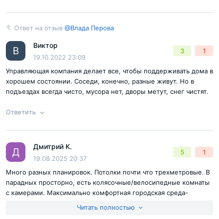
Согласен с
правилами публикации
на сайте
Ответ на отзыв
@Влада Перова
Ответ на отзыв
@Влада Перова
Отправить комментарий
Виктор
В
3
1
19.10.2022 23:09
Управляющая компания делает все, чтобы поддерживать дома в
хорошем состоянии. Соседи, конечно, разные живут. Но в
подъездах всегда чисто, мусора нет, дворы метут, снег чистят.
Ответить
Согласен с
правилами публикации
на сайте
Дмитрий К.
Ответ на отзыв
@Влада Перова
Д
5
1
Отправить комментарий
19.08.2025 20:37
Много разных планировок. Потолки почти что трехметровые. В
парадных просторно, есть колясочные/велосипедные комнаты
с камерами. Максимально комфортная городская среда-
никаких ступеней, везде плавные съезды/спуски. Единственно
Читать полностью
хотелось бы побольше мест на парковке, это единственное,