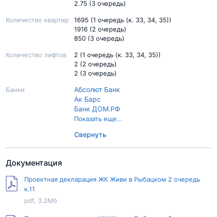
2.75 (3 очередь)
Количество квартир
1695 (1 очередь (к. 33, 34, 35))
1916 (2 очередь)
850 (3 очередь)
Количество лифтов
2 (1 очередь (к. 33, 34, 35))
2 (2 очередь)
2 (3 очередь)
Абсолют Банк
Банки
Ак Барс
Банк ДОМ.РФ
Банк Санкт-Петербург
Показать еще...
Банк УРАЛСИБ
Свернуть
Банк Возрождение
Банк Открытие
Промсвязьбанк
Документация
Райффайзенбанк
Россельхозбанк
Проектная декларация ЖК Живи в Рыбацком 2 очередь
Сбер Банк
к.11
Сургутнефтегазбанк
pdf, 3.2Мб
ВТБ
ЮниКредит Банк