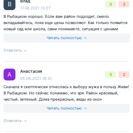
Влад
Согласен с
правилами публикации
на сайте
Ответ на отзыв
@Максим
В
9
3
17.06.2021 13:27
Отправить комментарий
В Рыбацком хорошо. Если вам район подходит, смело
вкладывайтесь, пока еще цены позволяют. Как только появится
новый сад или школа, сами понимаете, ситуация с ценами
поменяется в корне.
Читать полностью
Ответить
Согласен с
правилами публикации
на сайте
Анастасия
Ответ на отзыв
@Влад
А
8
2
Отправить комментарий
05.06.2021 18:10
Сначала я скептически отнеслась к выбору мужа в пользу Живи!
В Рыбацком. Но сейчас понимаю, что зря. Район красивый,
чистый, зеленый. Дома прекрасные, виды из окон
завораживающие. Нравится мне тут!
Читать полностью
Ответить