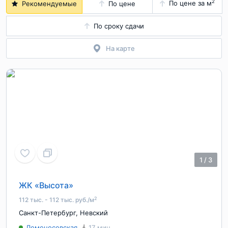
2
По цене за м
Рекомендуемые
По цене
По сроку сдачи
На карте
1
/
3
ЖК «Высота»
2
112 тыс. - 112 тыс. руб./м
Санкт-Петербург
,
Невский
Ломоносовская
17 мин.