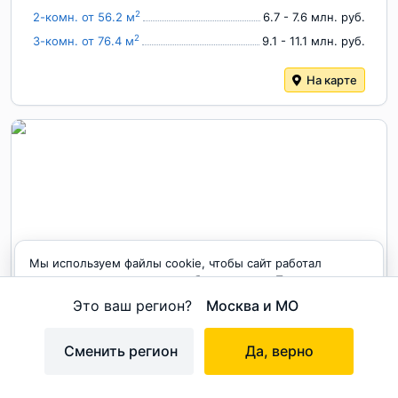
2
2-комн. от 56.2 м
6.7 - 7.6 млн. руб.
2
3-комн. от 76.4 м
9.1 - 11.1 млн. руб.
На карте
Мы используем файлы cookie, чтобы сайт работал
1
/
4
корректно и становился удобнее для вас. Продолжая
пользоваться сайтом, вы соглашаетесь с использованием
Это ваш регион?
Москва и МО
cookie.
ЖК «ИСКРА-Сити»
Принимаю
2
225 тыс. - 270 тыс. руб./м
Сменить регион
Да, верно
на карте
Санкт-Петербург
,
Невский
Улица Дыбенко
9 мин.