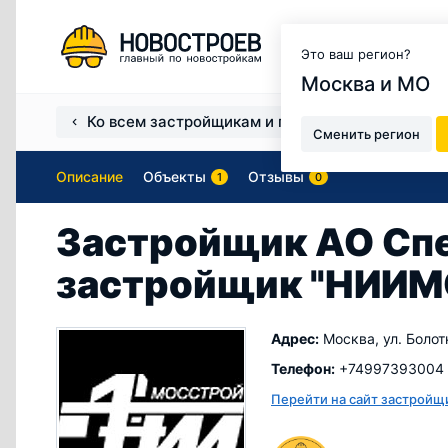
Москва и МО
Это ваш регион?
Москва и МО
Ко всем застройщикам и продавцам
Застро
Сменить регион
Описание
Объекты
Отзывы
1
0
Застройщик АО Сп
застройщик "НИИ
Адрес:
Москва, ул. Болот
Телефон:
+74997393004
Перейти на сайт застройщ