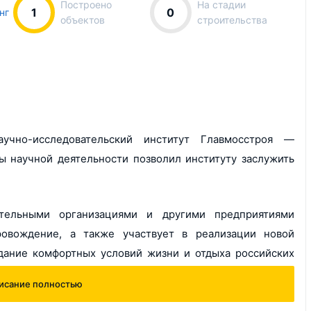
Построено
На стадии
1
0
нг
объектов
строительства
чно-исследовательский институт Главмосстроя —
 научной деятельности позволил институту заслужить
ительными организациями и другими предприятиями
ровождение, а также участвует в реализации новой
дание комфортных условий жизни и отдыха российских
исание полностью