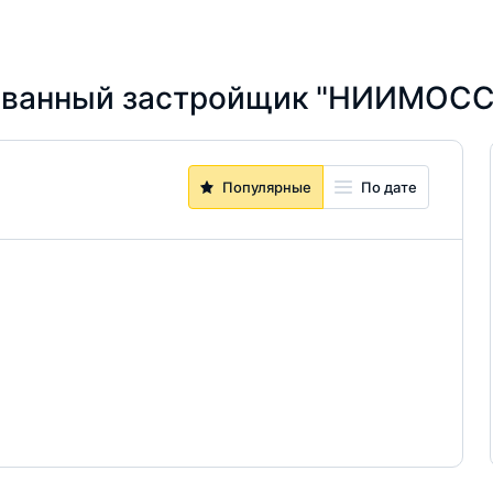
ованный застройщик "НИИМОС
Популярные
По дате