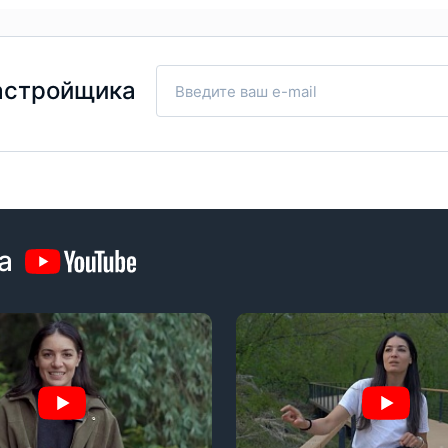
астройщика
а