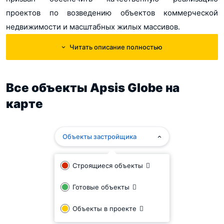
проектов по возведению объектов коммерческой
недвижимости и масштабных жилых массивов.
Читать описание полностью
В 2014 году в структуре APSIS GLOBE произошли
изменения: на базе отдела, который занимался
реализацией квартир во вновь построенных
Все объекты Apsis Globe на
девелопером домах, было создано новое юридическое
карте
лицо. Задачи перед новым подразделением были
поставлены такие: продавать квартиры и осуществлять
юридическое сопровождение сделок с недвижимостью,
Объекты застройщика
при строительстве которых дочерние организации
холдинга выступают в качестве застройщика и
Строящиеся объекты
инвестора. Также компания имеет дело с
Готовые объекты
недвижимостью от сторонних застройщиков.
Объекты в проекте
Правовые отношения между девелопером и