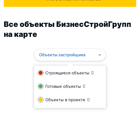
«БизнесСтройГрупп» строит дома из газобетона,
утепляет фасады по современной европейской
технологии, контролирует работы на всех этапах и
Все объекты БизнесСтройГрупп
проводит профессиональные консультации.
на карте
Компанией сданы коттеджные посёлки «Оранжерейка»
и «Красная горка».
Объекты застройщика
Строящиеся объекты
Готовые объекты
Объекты в проекте