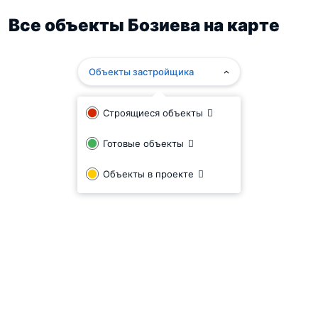
Все объекты Бозиева на карте
В проекте застройки ЖК предполагаются, помимо
жилых домов,
Объекты застройщика
зоны для отдыха и детских игр,
супермаркет,
Строящиеся объекты
медицинский центр.
Готовые объекты
Объекты в проекте
ЖК обеспечен стоянкой на 1000 машин.