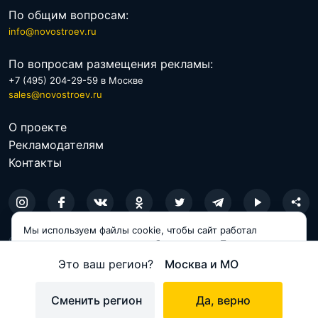
По общим вопросам:
info@novostroev.ru
По вопросам размещения рекламы:
+7 (495) 204-29-59 в Москве
sales@novostroev.ru
О проекте
Рекламодателям
Контакты
Мы используем файлы cookie, чтобы сайт работал
© 2026 NOVOSTROEV.RU
корректно и становился удобнее для вас. Продолжая
пользоваться сайтом, вы соглашаетесь с использованием
Политика обработки персональных данных
Это ваш регион?
Москва и МО
cookie.
Пользовательское соглашение
Принимаю
Сменить регион
Да, верно
Карта сайта