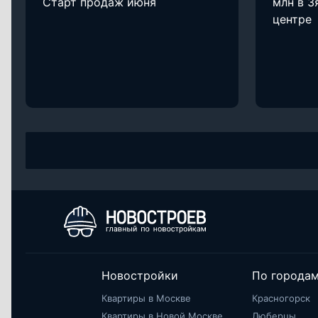
Старт продаж июня
млн в З
центре
Новостройки
По города
Квартиры в Москве
Красногорск
Квартиры в Новой Москве
Люберцы