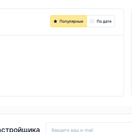
Популярные
По дате
астройщика