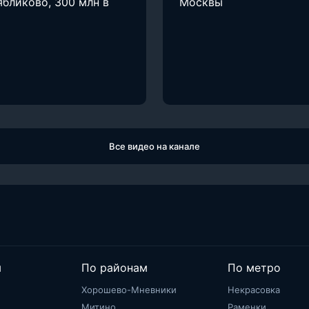
ябликово, 300 млн в
Москвы
Все видео на канале
м
По районам
По метро
Хорошево-Мневники
Некрасовка
Митино
Раменки