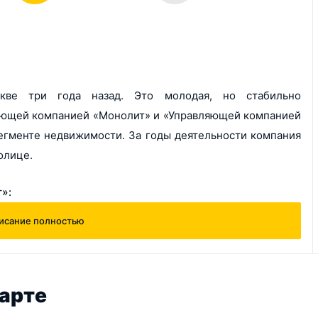
скве три года назад. Это молодая, но стабильно
яющей компанией «Монолит» и «Управляющей компанией
гменте недвижимости. За годы деятельности компания
толице.
т»:
исание полностью
ие операций.
карте
-класса «Березовая аллея», построенный по концепции