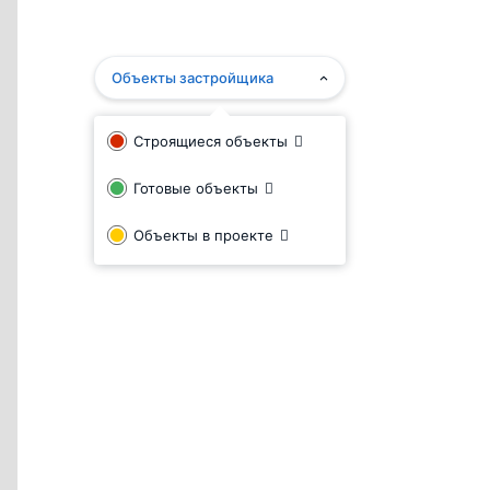
«Двор без машин». Основополагающей идеей застр
применение в строительстве экологически безопа
Объекты застройщика
выбор от студий до шикарных апартаментов.
Строящиеся объекты
Готовые объекты
Объекты в проекте