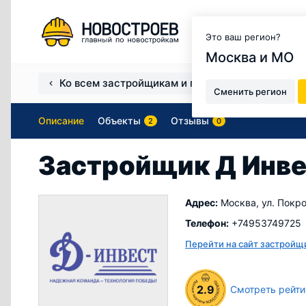
Москва и МО
Это ваш регион?
Москва и МО
Ко всем застройщикам и продавцам
Застро
Сменить регион
Описание
Объекты
Отзывы
2
0
Застройщик Д Инве
Адрес:
Москва, ул. Покров
Телефон:
+74953749725
Перейти на сайт застройщ
2.9
Смотреть рейти