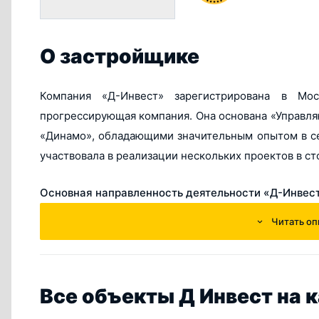
О застройщике
Компания «Д-Инвест» зарегистрирована в Мо
прогрессирующая компания. Она основана «Управл
«Динамо», обладающими значительным опытом в се
участвовала в реализации нескольких проектов в с
Основная направленность деятельности «Д-Инвес
Читать оп
возведение жилых и коммерческих площадей,
реализация всех видов недвижимости,
юридическое консультирование и сопровожден
Все объекты Д Инвест на 
Флагманским проектом компании выступает ЖК элит