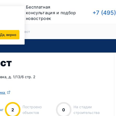
Бесплатная
+7 (495
консультация и подбор
новостроек
йщики
Д Инвест
Да, верно
ст
ка, д. 1/13/6 стр. 2
ика
Построено
На стадии
2
0
нг
объектов
строительства