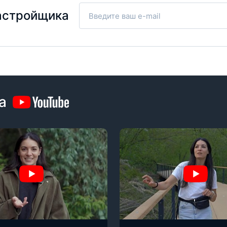
астройщика
а