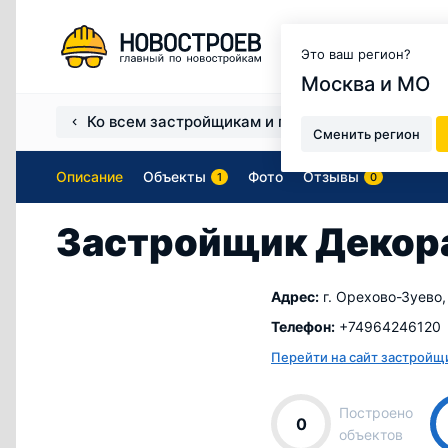
Москва и МО
Это ваш регион?
Москва и МО
Ко всем застройщикам и продавцам
Застро
Сменить регион
Описание
Объекты
Фото
Отзывы
1
0
Застройщик Декор
Адрес:
г. Орехово-Зуево, 
Телефон:
+74964246120
Перейти на сайт застройщ
Построено
0
объектов