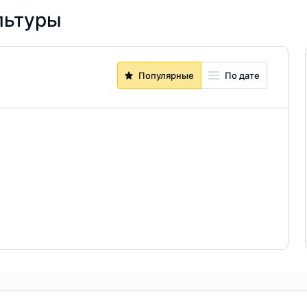
льтуры
Популярные
По дате