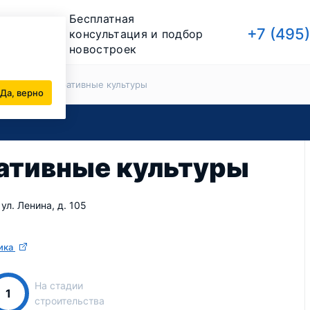
Бесплатная
+7 (495
консультация и подбор
новостроек
йщики
Декоративные культуры
Да, верно
ативные культуры
ул. Ленина, д. 105
ика
На стадии
1
строительства