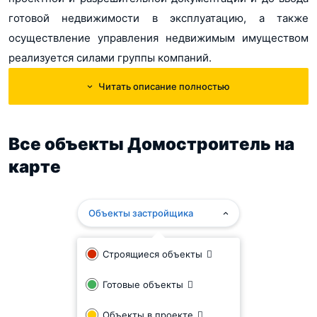
готовой недвижимости в эксплуатацию, а также
осуществление управления недвижимым имуществом
реализуется силами группы компаний.
Читать описание полностью
В состав ГК "Домостроитель" входят 3
домостроительных комбината из 9 функционирующих в
Московской области. Они расположены в городах
Все объекты Домостроитель на
Электросталь, Орехово-Зуево и Щёлково, а вместе эти
карте
предприятия производят до 43% от всей подобной
продукции, выпускаемой в московском регионе. Также в
структуре девелопера находится строительно-
Объекты застройщика
монтажное управление под тем же названием, которое
занимается выполнением всего перечня инженерных и
Строящиеся объекты
строительно-монтажных работ. Одной из применяемых
Готовые объекты
технологий, развитием которой занимается холдинг,
является сборно-монолитное каркасное домостроение.
Объекты в проекте