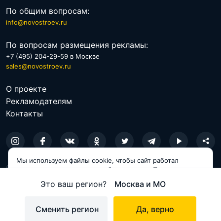
По общим вопросам:
info@novostroev.ru
По вопросам размещения рекламы:
+7 (495) 204-29-59 в Москве
sales@novostroev.ru
О проекте
Рекламодателям
Контакты
Мы используем файлы cookie, чтобы сайт работал
© 2026 NOVOSTROEV.RU
корректно и становился удобнее для вас. Продолжая
пользоваться сайтом, вы соглашаетесь с использованием
Политика обработки персональных данных
Это ваш регион?
Москва и МО
cookie.
Пользовательское соглашение
Принимаю
Сменить регион
Да, верно
Карта сайта