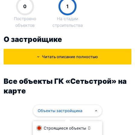
0
1
Построено
На стадии
объектов
строительства
О застройщике
Группа компаний «Сетьстрой» была основана в 1995
Читать описание полностью
году. С самого начала своей деятельности она
занималась внедрением современных технологий
строительства, повышающих его качество.
Все объекты ГК «Сетьстрой» на
В состав ГК «Сетьстрой» входит несколько предприятий,
карте
каждое из которых играет важную роль в процессе
возведения жилых и коммерческих объектов.
Объекты застройщика
Компания гордится тем, что её специалисты успешно
решают нестандартные задачи и возникающие в
Строящиеся объекты
процессе работы трудности. Сегодня «Сетьстрой»