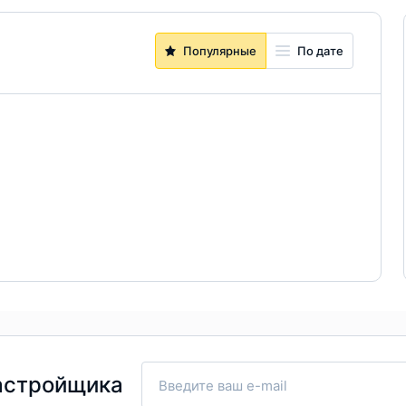
Популярные
По дате
астройщика