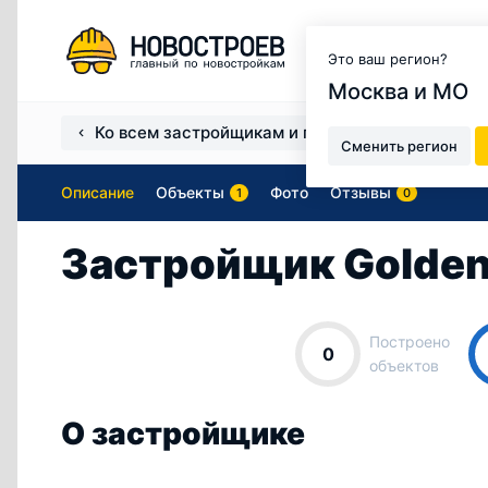
Москва и МО
Это ваш регион?
Москва и МО
Ко всем застройщикам и продавцам
Застро
Сменить регион
Описание
Объекты
Фото
Отзывы
1
0
Застройщик Golden
Построено
0
объектов
О застройщике