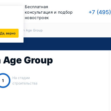
Бесплатная
+7 (495
консультация и подбор
новостроек
йщики
Golden Age Group
Да, верно
 Age Group
На стадии
1
строительства