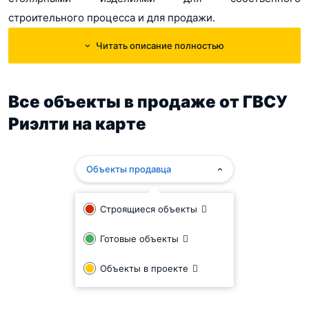
строительного процесса и для продажи.
Читать описание полностью
Фирма продает собственные квартиры холдинга в
готовых домах ХК «ГВСУ «Центр» и находящихся в
стадии застройки. При покупке у застройщика
Все объекты в продаже от ГВСУ
покупатели приобретают много преференций.
Риэлти на карте
«ГВСУ-Риэлти» - это стабильная, динамично
прогрессирующая фирма, предлагающая клиенту
Объекты продавца
предпочтительные условия за счет приобретения у
собственника
Строящиеся объекты
Готовые объекты
.
Объекты в проекте