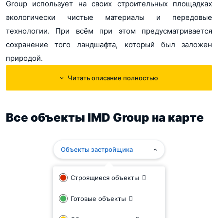
Group использует на своих строительных площадках
экологически чистые материалы и передовые
технологии. При всём при этом предусматривается
сохранение того ландшафта, который был заложен
природой.
Читать описание полностью
IMD Group является компанией замкнутого цикла и
выполняет весь перечень строительных работ от
проработки будущего объекта, выбора и приобретения
Все объекты IMD Group на карте
участка, привлечения инвестиций до ввода построенной
недвижимости в эксплуатацию. Застройщик является
Объекты застройщика
членом организаций некоммерческого партнёрства под
названиями "Строительный ресурс" и
Строящиеся объекты
"МежРегионПроект" . Также входит в состав участников
НАМИКС и Спб ТПП.
Готовые объекты
Пилотным проектом, где IMD Group выполняла функции