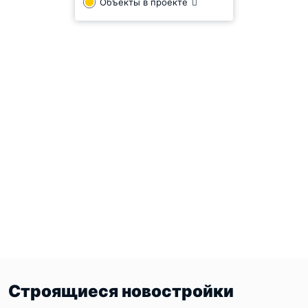
Объекты в проекте
застройщика, является жилой комплекс малой
этажности под названием "Черничная поляна". Здесь
девелопер возводит объекты жилой недвижимости
комфорт-класса. Располагается ЖК в посёлке Юкки, от
которого на машине в течение 15 минут можно доехать
до станции метрополитена "Парнас". Вторым проектом
для компании является жилой комплекс "Альпийская
деревня", где на территории 124,4 гектара должны быть
введены в эксплуатацию 25 таунхаусов и 13
трёхэтажных жилых домов.
Строящиеся новостройки